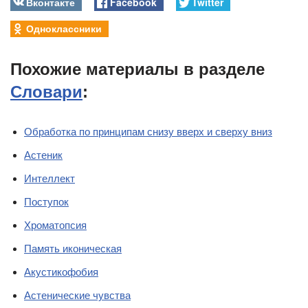
Вконтакте
Facebook
Twitter
Одноклассники
Похожие материалы в разделе
Словари
:
Обработка по принципам снизу вверх и сверху вниз
Астеник
Интеллект
Поступок
Хроматопсия
Память иконическая
Акустикофобия
Астенические чувства