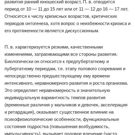
развития ранний юношеский возраст, П. в. отводится
период от 10 — 11 до 15 лет или от 11 — 12 до 16 — 17 лет.
Относится к числу кризисных возрастов, критических
периодов онтогенеза, хотя вопрос о неизбежности кризиса и
его протяженности является дискуссионным.
П. в. характеризуется резкими, качественными
изменениями, затрагивающими все стороны развития.
Биологически он относится к предпубертатному и
пубертатному периодам, т.е. этапу полового созревания и
непосредственно предшествующему ему времени
интенсивного, неравномерного развития и роста организма.
Это определяет неравномерность и значительную
индивидуальную вариантность темпов развития
(временные различия у мальчиков и девочек, акселерация
и ретардация), оказывает существенное влияние на
психофизиологические особенности, функциональные
состояния подростка (повышенная возбудимость,
импульсивность), вызывает половое влечение (часто