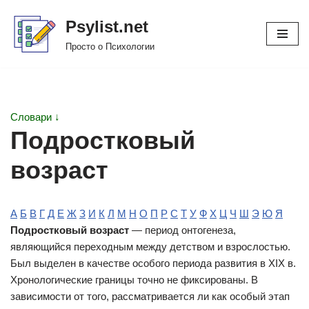
Psylist.net
Перейти
Просто о Психологии
к
содержимому
Словари ↓
Подростковый
возраст
А
Б
В
Г
Д
Е
Ж
З
И
К
Л
М
Н
О
П
Р
С
Т
У
Ф
Х
Ц
Ч
Ш
Э
Ю
Я
Подростковый возраст
— период онтогенеза,
являющийся переходным между детством и взрослостью.
Был выделен в качестве особого периода развития в XIX в.
Хронологические границы точно не фиксированы. В
зависимости от того, рассматривается ли как особый этап