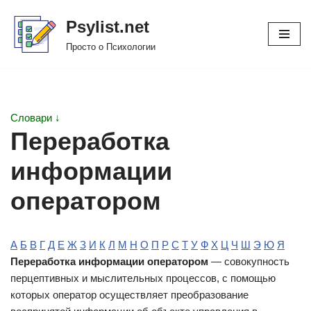
Psylist.net
Перейти
Просто о Психологии
к
содержимому
Словари ↓
Переработка
информации
оператором
А
Б
В
Г
Д
Е
Ж
З
И
К
Л
М
Н
О
П
Р
С
Т
У
Ф
Х
Ц
Ч
Ш
Э
Ю
Я
Переработка информации оператором
— совокупность
перцептивных и мыслительных процессов, с помощью
которых оператор осуществляет преобразование