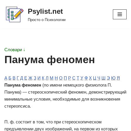
Psylist.net
Перейти
Просто о Психологии
к
содержимому
Словари ↓
Панума феномен
А
Б
В
Г
Д
Е
Ж
З
И
К
Л
М
Н
О
П
Р
С
Т
У
Ф
Х
Ц
Ч
Ш
Э
Ю
Я
Панума феномен
(по имени немецкого физиолога П.
Панума) — стереоскопический феномен, демонстрирующий
минимальные условия, необходимые для возникновения
стереопсиса.
П. ф. состоит в том, что при стереоскопическом
предъявлении двух изображений, на первом из которых