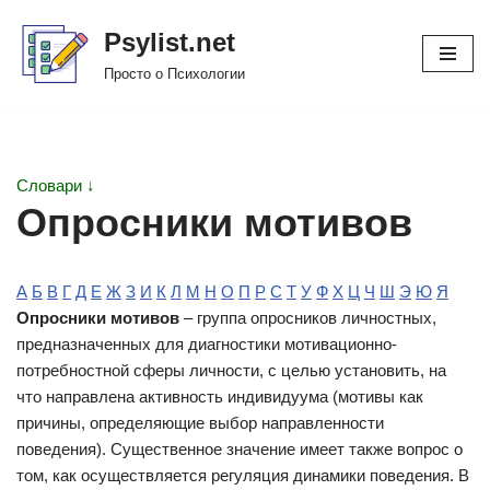
Psylist.net
Перейти
Просто о Психологии
к
содержимому
Словари ↓
Опросники мотивов
А
Б
В
Г
Д
Е
Ж
З
И
К
Л
М
Н
О
П
Р
С
Т
У
Ф
Х
Ц
Ч
Ш
Э
Ю
Я
Опросники мотивов
– группа опросников личностных,
предназначенных для диагностики мотивационно-
потребностной сферы личности, с целью установить, на
что направлена активность индивидуума (мотивы как
причины, определяющие выбор направленности
поведения). Существенное значение имеет также вопрос о
том, как осуществляется регуляция динамики поведения. В