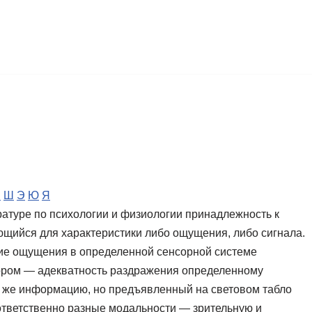
Ч
Ш
Э
Ю
Я
атуре по психологии и физиологии принадлежность к
ющийся для характеристики либо ощущения, либо сигнала.
ние ощущения в определенной сенсорной системе
втором — адекватность раздражения определенному
 ту же информацию, но предъявленный на световом табло
оответственно разные модальности — зрительную и