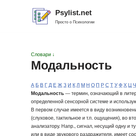
Psylist.net
Перейти
Просто о Психологии
к
содержимому
Словари ↓
Модальность
А
Б
В
Г
Д
Е
Ж
З
И
К
Л
М
Н
О
П
Р
С
Т
У
Ф
Х
Ц
Модальность
— термин, означающий в литер
определенной сенсорной системе и использу
В первом случае имеется в виду возникнове
(слуховое, тактильное и т.п. ощущения), во 
анализатору. Напр., сигнал, несущий одну и
или в виде звукового раздражителя, имеет с