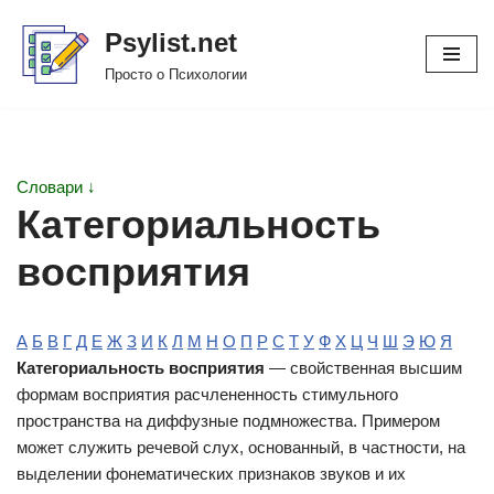
Psylist.net
Перейти
Просто о Психологии
к
содержимому
Словари ↓
Категориальность
восприятия
А
Б
В
Г
Д
Е
Ж
З
И
К
Л
М
Н
О
П
Р
С
Т
У
Ф
Х
Ц
Ч
Ш
Э
Ю
Я
Категориальность восприятия
— свойственная высшим
формам восприятия расчлененность стимульного
пространства на диффузные подмножества. Примером
может служить речевой слух, основанный, в частности, на
выделении фонематических признаков звуков и их