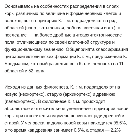
Основываясь на особенностях распределения в слоях
коры различных по величине и форме нервных клеток и
волокон, всю территорию К. г. м. подразделяют на ряд
областей (напр., затылочная, лобная, височная и др.), а
последние — на более дробные цитоархитектонические
поля, отличающиеся по своей клеточной структуре и
функциональному значению. Общепринята классификация
цитоархитектонических формаций К. г. м., предложенная К.
Бродманом, который разделил всю К. г. м. человека на 11
областей и 52 поля.
Исходя из данных филогенеза, К. г. м. подразделяют на
новую (неокортекс), старую (архикортекс) и древнюю
(палеокортекс). В филогенезе К. г. м. происходит
абсолютное и относительное увеличение территорий новой
коры при относительном уменьшении площади древней и
старой. У человека на долю новой коры приходится 95,6%,
в то время как древняя занимает 0,6%, а старая — 2.2%