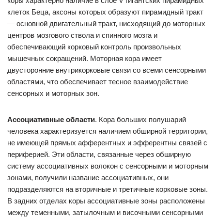
коры характерно наличие в слое V гигантских пирамидных
клеток Беца, аксоны которых образуют пирамидный тракт
— основной двигательный тракт, нисходящий до моторных
центров мозгового ствола и спинного мозга и
обеспечивающий корковый контроль произвольных
мышечных сокращений. Моторная кора имеет
двусторонние внутрикорковые связи со всеми сенсорными
областями, что обеспечивает тесное взаимодействие
сенсорных и моторных зон.
Ассоциативные области
. Кора больших полушарий
человека характеризуется наличием обширной территории,
не имеющей прямых афферентных и эфферентны связей с
периферией. Эти области, связанные через обширную
систему ассоциативных волокон с сенсорными и моторным
зонами, получили название ассоциативных, они
подразделяются на вторичные и третичные корковые зоны.
В задних отделах коры ассоциативные зоны расположены
между теменными, затылочным и височными сенсорными