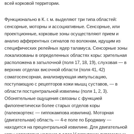
всей корковой территории.
Функционально в К. г. м. выделяют три типа областей:
сенсорные, моторны и ассоциативные. Сенсорные, или
проектционные, корковые зоны осуществляют прием и
анализ афферентных сигналов по волокнам, идущим из
специфических релейных ядер таламуса. Сенсорные зоны
локализованы в определенных областях коры: зрительная
расположена в затылочной (поля 17, 18, 19), слуховая — в
верхних отделах височной области (поля 41, 42)
соматосенсорная, анализирующая импульсацию,
поступающую с рецепторов кожи мышц суставов, — в
области постцентральной извилины (поля 1, 2, 3).
Обонятельные ощущения связаны с функцией
филогенетически более старых отделов коры
(палеокортекс — гиппокампова извилина). Моторная
(двигательная) область — 4-е поле по Бродману —
находится на прецентральной извилине. Для двигательной