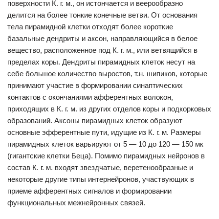
поверхности К. г. м., он истончается и веерообразно
делится на более тонкие конечные ветви. От основания
тела пирамидной клетки отходят более короткие
базальные дендриты и аксон, направляющийся в белое
вещество, расположенное под К. г. м., или ветвящийся в
пределах коры. Дендриты пирамидных клеток несут на
себе большое количество выростов, т.н. шипиков, которые
принимают участие в формировании синаптических
контактов с окончаниями афферентных волокон,
приходящих в К. г. м. из других отделов коры и подкорковых
образований. Аксоны пирамидных клеток образуют
основные эфферентные пути, идущие из К. г. м. Размеры
пирамидных клеток варьируют от 5 — 10 до 120 — 150 мк
(гигантские клетки Беца). Помимо пирамидных нейронов в
состав К. г. м. входят звездчатые, веретенообразные и
некоторые другие типы интернейронов, участвующих в
приеме афферентных сигналов и формировании
функциональных межнейронных связей.