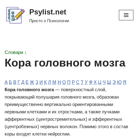
Psylist.net
Перейти
Просто о Психологии
к
содержимому
Словари ↓
Кора головного мозга
А
Б
В
Г
Д
Е
Ж
З
И
К
Л
М
Н
О
П
Р
С
Т
У
Ф
Х
Ц
Ч
Ш
Э
Ю
Я
Кора головного мозга
— поверхностный слой,
покрывающий полушария головного мозга, образован
преимущественно вертикально ориентированными
нервными клетками и их отростками, а также пучками
афферентных (центростремительных) и эфферентных
(центробежных) нервных волокон. Помимо этого в состав
коры входят клетки нейроглии.