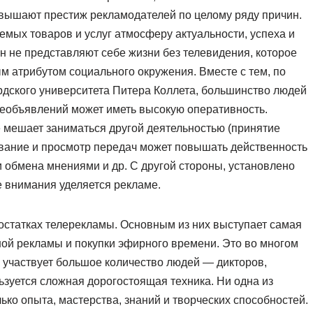
овышают престиж рекламодателей по целому ряду причин.
емых товаров и услуг атмосферу актуальности, успеха и
н не представляют себе жизни без телевидения, которое
м атрибутом социального окружения. Вместе с тем, по
рдского университета Питера Коллета, большинство людей
леобъявлений может иметь высокую оперативность.
 мешает заниматься другой деятельностью (принятие
шивание и просмотр передач может повышать действенность
 обмена мнениями и др. С другой стороны, установлено
е внимания уделяется рекламе.
остатках телерекламы. Основным из них выступает самая
ой рекламы и покупки эфирного времени. Это во многом
ы участвует большое количество людей — дикторов,
льзуется сложная дорогостоящая техника. Ни одна из
ко опыта, мастерства, знаний и творческих способностей.