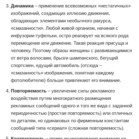
Динамика
– применение всевозможных «нестатичных»
изображений, создающих иллюзию движения,
обладающих элементами необычного ракурса,
«смазанности». Любой живой организм, начиная с
инфузории-туфельки, остро реагирует на всякого рода
перемещение или движение. Такая реакция присуща и
человеку. Поэтому образы женщины с развивающимися
от ветра волосами, брызги шампанского, бегущий
спортсмен, едущий автомобиль (отсюда –
«смазанность» изображения, понятная каждому
фотолюбителю) больше привлекают его внимание.
Повторяемость
– увеличение силы рекламного
воздействия путем многократного размещения
рекламных сообщений одного и того же вида с заданной
периодичностью (простая повторяемость) или отличных
по деталям, но одинаковых по фирменным константам
сообщений типа «сериал» (сложная повторяемость).
Контрастность
– прием акцентирования внимания на