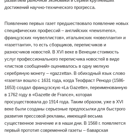
развитием рыночной экономики и серией крупнейших
достижений научно-технического прогресса.
Появлению первых газет предшествовало появление новых
специфических профессий – английских «newsmens»,
французских «нувеллистов», итальянских «новелланти» и
«газеттанти», то есть сборщиков, переписчиков и
разносчиков новостей. В ХVI веке в Венеции стоимость
услуг профессионального переписчика новостей в виде
«листков сообщений» оценивалось в одну мелкую
серебряную монету – «gazzetta». В обиходный язык слово
«газета» вошло с 1631 года, когда Теофраст Ренодо (1586-
1653) создал французскую «La Gazette», переименованную
в 1762 году в «Gazette de France», которая
просуществовала до 1914 года. Таким образом, уже в ХVI
веке были созданы серьезные предпосылки для быстрого
развития прессовой рекламы, имеющей весьма
существенное значение и в наши дни. В 1568 г. появляется
первый прототип современной газеты – баварская