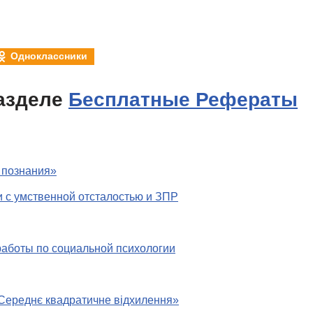
Одноклассники
азделе
Бесплатные Рефераты
 познания»
 с умственной отсталостью и ЗПР
работы по социальной психологии
Середнє квадратичне відхилення»