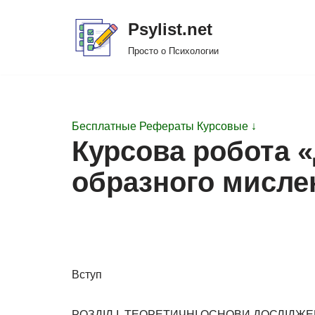
Psylist.net
Перейти
Просто о Психологии
к
содержимому
Бесплатные Рефераты Курсовые ↓
Курсова робота 
образного мисле
Вступ
РОЗДІЛ I. ТЕОРЕТИЧНІ ОСНОВИ ДОСЛІД