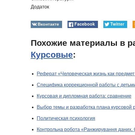
Додаток
Вконтакте
Facebook
Twitter
Похожие материалы в р
Курсовые
:
Реферат «Человеческая жизнь как предмет
Специфика коррекционной работы с детьми
Курсовая и дипломная работа: сравнение
Выбор темы и разработка плана курсовой 
Политическая психология
Контрольна робота «Ранжирування даних. 