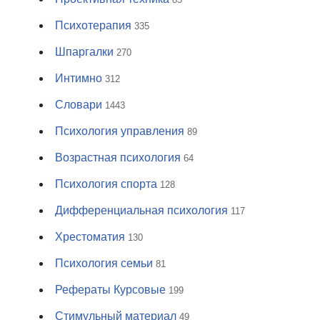
Психотерапия
335
Шпаргалки
270
Интимно
312
Словари
1443
Психология управления
89
Возрастная психология
64
Психология спорта
128
Дифференциальная психология
117
Хрестоматия
130
Психология семьи
81
Рефераты Курсовые
199
Стимульный материал
49