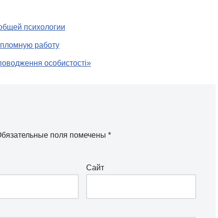
 общей психологии
ипломную работу
 поводження особистості»
бязательные поля помечены
*
Сайт