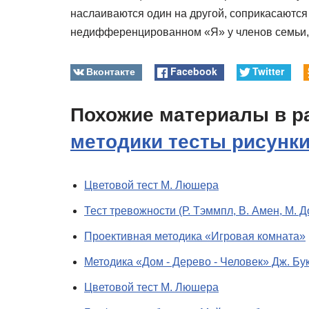
наслаиваются один на другой, соприкасаются 
недифференцированном «Я» у членов семьи, 
Вконтакте
Facebook
Twitter
Похожие материалы в р
методики тесты рисунк
Цветовой тест М. Люшера
Тест тревожности (Р. Тэммпл, В. Амен, М. Д
Проективная методика «Игровая комната»
Методика «Дом - Дерево - Человек» Дж. Бу
Цветовой тест М. Люшера