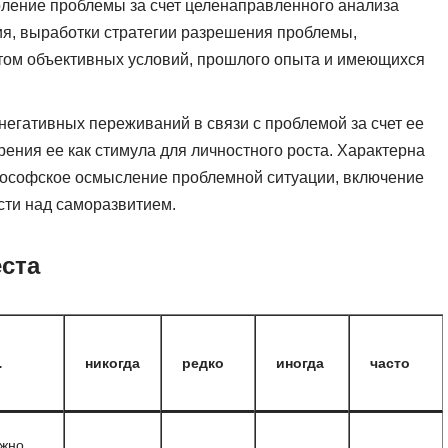
ение проблемы за счет целенаправленного анализа
я, выработки стратегии разрешения проблемы,
том объективных условий, прошлого опыта и имеющихся
егативных переживаний в связи с проблемой за счет ее
ения ее как стимула для личностного роста. Характерна
лософское осмысление проблемной ситуации, включение
сти над саморазвитием.
еста
…
никогда
редко
иногда
часто
ужно