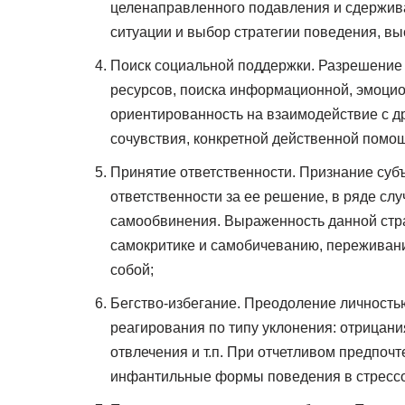
целенаправленного подавления и сдержив
ситуации и выбор стратегии поведения, в
Поиск социальной поддержки. Разрешение 
ресурсов, поиска информационной, эмоци
ориентированность на взаимодействие с др
сочувствия, конкретной действенной помо
Принятие ответственности. Признание суб
ответственности за ее решение, в ряде сл
самообвинения. Выраженность данной стра
самокритике и самобичеванию, переживани
собой;
Бегство-избегание. Преодоление личностью
реагирования по типу уклонения: отрицан
отвлечения и т.п. При отчетливом предпоч
инфантильные формы поведения в стрессо