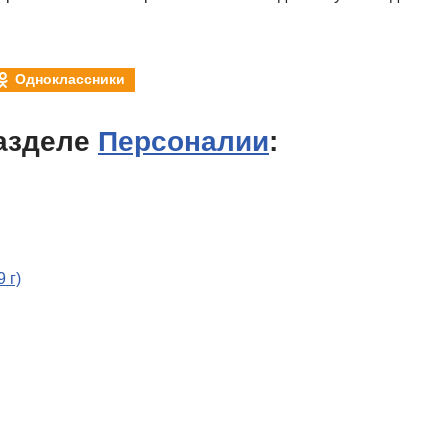
Одноклассники
азделе
Персоналии
:
 г)