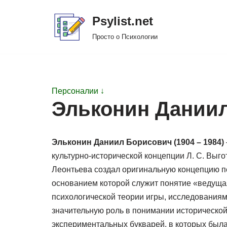
Psylist.net
Перейти
Просто о Психологии
к
содержимому
Персоналии ↓
Эльконин Дании
Эльконин Даниил Борисович (1904 – 1984)
культурно-исторической концепции Л. С. Выгот
Леонтьева создал оригинальную концепцию пе
основанием которой служит понятие «ведущая
психологической теории игры, исследования
значительную роль в понимании исторической
экспериментальных букварей, в которых была