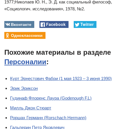
1977;Николаев Ю. Н., Э. Д. как социальный философ,
«Социологич. исследования», 1978, №2.
Вконтакте
Facebook
Twitter
Одноклассники
Похожие материалы в разделе
Персоналии
:
Курт Эрнестович Фабри (1 мая 1923 – 3 июня 1990)
Эрик Эриксон
Гудинаф Флоренс Лаура (Godenough F.L)
Милль Джон Стюарт
Роршах Германн (Rorschach Hermann)
Гальперин Петр Яковлевич