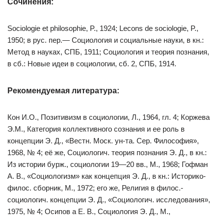
Сочинения:
Sociologie et philosophie, P., 1924; Lecons de sociologie, P.,
1950; в рус. пер.— Социология и социальные науки, в кн.:
Метод в науках, СПБ, 1911; Социология и теория познания,
в сб.: Новые идеи в социологии, сб. 2, СПБ, 1914.
Рекомендуемая литература:
Кон И.О., Позитивизм в социологии, Л., 1964, гл. 4; Коржева
Э.М., Категория коллективного сознания и ее роль в
концепции Э. Д., «Вестн. Моск. ун-та. Сер. Философия»,
1968, № 4; её же, Социологич. теория познания Э. Д., в кн.:
Из истории бурж., социологии 19—20 вв., М., 1968; Гофман
А. В., «Социологизм» как концепция Э. Д., в кн.: Историко-
филос. сборник, М., 1972; его же, Религия в филос.-
социологич. концепции Э. Д., «Социологич. исследования»,
1975, № 4; Осипов а Е. В., Социология Э. Д., М.,