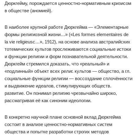
Дюркгейму, порождается ценностно-нормативным кризисом
в обществе (аномией).
В наиболее крупной работе Дюркгейма — «Элементарные
формы религиозной жизни…» («Les formes elementaires de
la vie religieusc…», 1912), на основе анализа австралийских
тотемических культов прослеживаются социальные истоки
и функции религии и форм познавательной деятельности.
Дюркгейм стремился доказать, что «реальный» и
«подлинный» объект всех религ. культов — общество, а гл.
социальные функции религии — воссоздание сплочённости
и выдвижение идеалов, стимулирующих обществ.
развитие. Он понимал религию чрезвычайно широко,
рассматривая её как синоним идеологии.
В конкретно научной плане основной вклад Дюркгейма
состоит в анализе ценностно-нормативных систем
общества и попытке разработки строгих методов