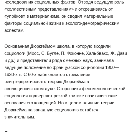
исследования социальных фактов. Отводя ведущую роль
«коллективным представлениям» и открещиваясь от
«упрёков» в материализме, он сводил материальные
факторы социальной жизни к эколого-демографическим
аспектам.
Основанная Дюркгеймом школа, в которую входили
социологи (Мосс, С. Бугле, П. Фоконне, Хальбвакс, Ж. Дави
и др.) и представители ряда смежных наук, занимала
ведущее положение во французской социологии 1900—
1930-х гг. С 60-х наблюдается стремление
реицтерпретировать теорию Дюркгейма в
эволюционистском духе. Сторонники феноменологической
социологии подвергают резкой критике позитивистские
основания его концепций. Но в целом влияние теории
Дюркгейма на западную социологию остаётся
значительным.