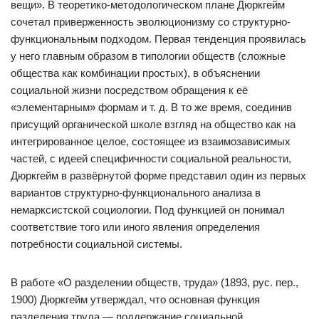
вещи». В теоретико-методологическом плане Дюркгейм
сочетал приверженность эволюционизму со структурно-
функциональным подходом. Первая тенденция проявилась
у него главным образом в типологии обществ (сложные
общества как комбинации простых), в объяснении
социальной жизни посредством обращения к её
«элементарным» формам и т. д. В то же время, соединив
присущий органической школе взгляд на общество как на
интегрированное целое, состоящее из взаимозависимых
частей, с идеей специфичности социальной реальности,
Дюркгейм в развёрнутой форме представил один из первых
вариантов структурно-функционального анализа в
немарксистской социологии. Под функцией он понимал
соответствие того или иного явления определения
потребности социальной системы.
В работе «О разделении обществ, труда» (1893, рус. пер.,
1900) Дюркгейм утверждал, что основная функция
разделения труда — поддержание социальной