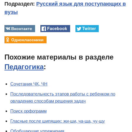
Подраздел:
Русский язык для поступающих в
вузы
Вконтакте
Facebook
Twitter
Одноклассники
Похожие материалы в разделе
Педагогика
:
Сочетания ЧК, ЧН
Последовательность этапов работы с ребенком по
овладению способам решения задач
Поиск орфограмм
Гласные после шипящих: жи-ши, ча-ща, чу-щу
Обобщающие упражнения