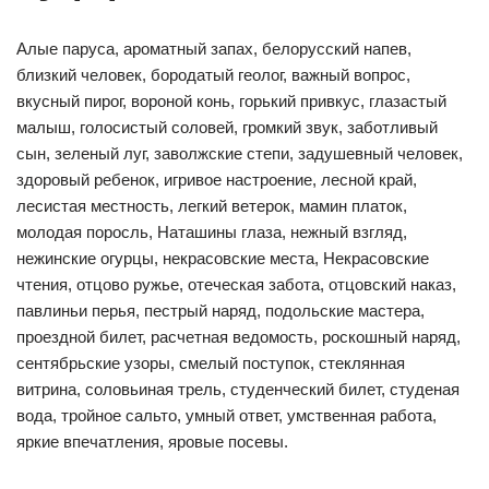
Алые паруса, ароматный запах, белорусский напев,
близкий человек, бородатый геолог, важный вопрос,
вкусный пирог, вороной конь, горький привкус, глазастый
малыш, голосистый соловей, громкий звук, заботливый
сын, зеленый луг, заволжские степи, задушевный человек,
здоровый ребенок, игривое настроение, лесной край,
лесистая местность, легкий ветерок, мамин платок,
молодая поросль, Наташины глаза, нежный взгляд,
нежинские огурцы, некрасовские места, Некрасовские
чтения, отцово ружье, отеческая забота, отцовский наказ,
павлиньи перья, пестрый наряд, подольские мастера,
проездной билет, расчетная ведомость, роскошный наряд,
сентябрьские узоры, смелый поступок, стеклянная
витрина, соловьиная трель, студенческий билет, студеная
вода, тройное сальто, умный ответ, умственная работа,
яркие впечатления, яровые посевы.