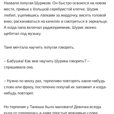
Назвали попугая Шуриком. Он быстро освоился на новом
месте, привык к большой серебристой клетке. Шурик
любил, уцепившись лапками за жердочку, висеть головой
вниз, раскачиваться на качелях и смотреться в зеркальце.
А когда папа включал радиоприемник, Шурик звонко
щебетал под музыку.
Таня мечтала научить попугая говорить.
– Бабушка! Как мне научить Шурика говорить? –
спрашивала она.
– Нужно по многу раз, терпеливо повторять какое-нибудь
слово или фразу, постепенно попугай их запомнит и когда-
нибудь повторит.
Но терпения у Танюши было маловато! Девочка всегда
куда-то торопилась и даже простые вежливые слова