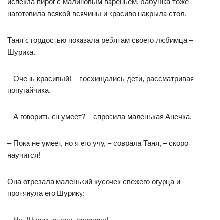
испекла пирог с малиновым вареньем, бабушка тоже
наготовила всякой всячины и красиво накрыла стол.
Таня с гордостью показала ребятам своего любимца –
Шурика.
– Очень красивый! – восхищались дети, рассматривая
попугайчика.
– А говорить он умеет? – спросила маленькая Анечка.
– Пока не умеет, но я его учу, – соврала Таня, – скоро
научится!
Она отрезала маленький кусочек свежего огурца и
протянула его Шурику:
– На, Шурик, съешь огурчика!