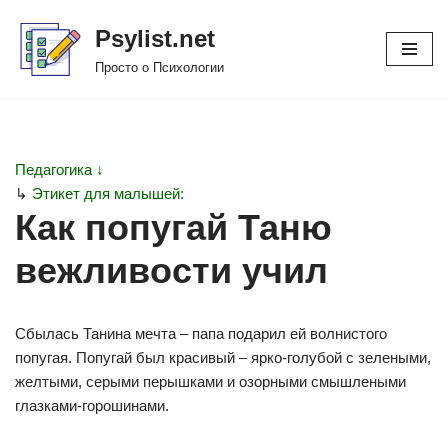
Psylist.net
Перейти
Просто о Психологии
к
содержимому
Педагогика ↓
↳
Этикет для малышей:
Как попугай Таню
вежливости учил
Сбылась Танина мечта – папа подарил ей волнистого
попугая. Попугай был красивый – ярко-голубой с зелеными,
желтыми, серыми перышками и озорными смышлеными
глазками-горошинами.