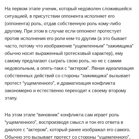
На первом этапе ученик, который недоволен сложившейся
ситуацией, в присутствии оппонента исполняет его
(оппонента) роль, отдав собственную роль кому-либо
другому. При этом в случае если оппонент протестует
против исполнения его роли кем-то другим (а это бывает
часто, потому что изображение “ущемленным” “зажимщика”
обычно носит выраженный гротесковый характер), ему
самому предлагают сыграть свою роль, но не с самим
недовольным, а опять-таки с “актером”. Явная идеализация
собственных действий со стороны “зажимщика” вызывает
протест “ущемленного”, и драматизация конфликта
закономерно и естественно переходит к своему второму
этапу.
На этом этапе “виновник” конфликта сам играет роль
“ущемленного”, воспроизводя смысл и тон его ответа в
диалоге с “актером”, который ранее изображал его самого.
Обычно это вызывает протест со стороны “ущемленного”,