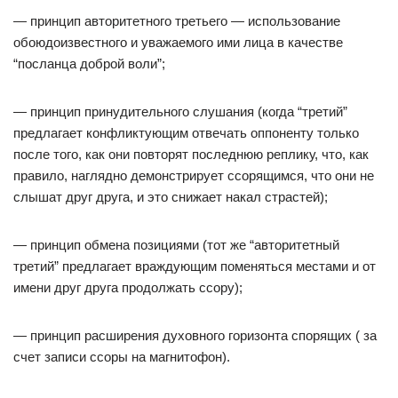
— принцип авторитетного третьего — использование
обоюдоизвестного и уважаемого ими лица в качестве
“посланца доброй воли”;
— принцип принудительного слушания (когда “третий”
предлагает конфликтующим отвечать оппоненту только
после того, как они повторят последнюю реплику, что, как
правило, наглядно демонстрирует ссорящимся, что они не
слышат друг друга, и это снижает накал страстей);
— принцип обмена позициями (тот же “авторитетный
третий” предлагает враждующим поменяться местами и от
имени друг друга продолжать ссору);
— принцип расширения духовного горизонта спорящих ( за
счет записи ссоры на магнитофон).