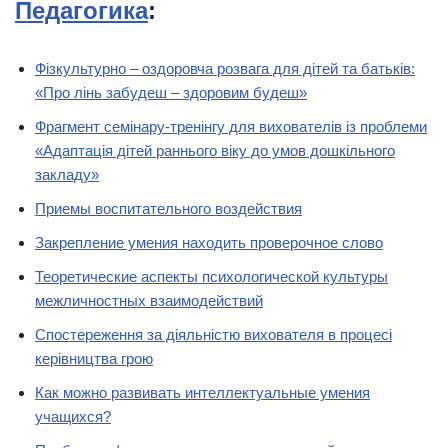
Педагогика
:
Фізкультурно – оздоровча розвага для дітей та батьків:
«Про лінь забудеш – здоровим будеш»
Фрагмент семінару-тренінгу для вихователів із проблеми
«Адаптація дітей раннього віку до умов дошкільного
закладу»
Приемы воспитательного воздействия
Закрепление умения находить проверочное слово
Теоретические аспекты психологической культуры
межличностных взаимодействий
Спостереження за діяльністю вихователя в процесі
керівництва грою
Как можно развивать интеллектуальные умения
учащихся?