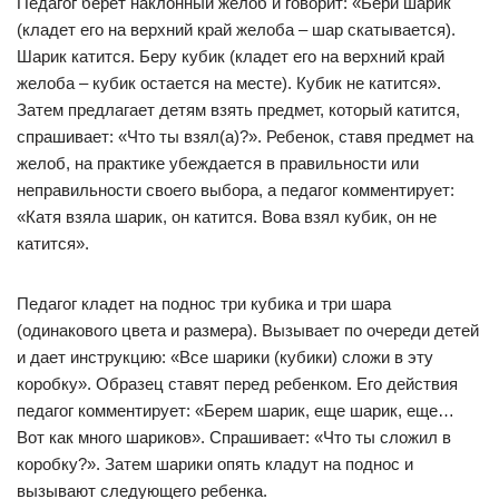
Педагог берет наклонный желоб и говорит: «Бери шарик
(кладет его на верхний край желоба – шар скатывается).
Шарик катится. Беру кубик (кладет его на верхний край
желоба – кубик остается на месте). Кубик не катится».
Затем предлагает детям взять предмет, который катится,
спрашивает: «Что ты взял(а)?». Ребенок, ставя предмет на
желоб, на практике убеждается в правильности или
неправильности своего выбора, а педагог комментирует:
«Катя взяла шарик, он катится. Вова взял кубик, он не
катится».
Педагог кладет на поднос три кубика и три шара
(одинакового цвета и размера). Вызывает по очереди детей
и дает инструкцию: «Все шарики (кубики) сложи в эту
коробку». Образец ставят перед ребенком. Его действия
педагог комментирует: «Берем шарик, еще шарик, еще…
Вот как много шариков». Спрашивает: «Что ты сложил в
коробку?». Затем шарики опять кладут на поднос и
вызывают следующего ребенка.