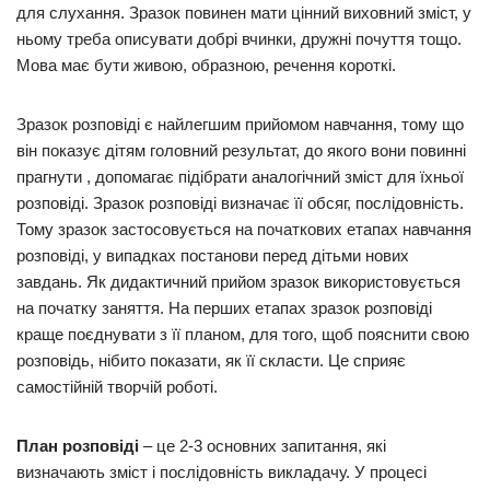
для слухання. Зразок повинен мати цінний виховний зміст, у
ньому треба описувати добрі вчинки, дружні почуття тощо.
Мова має бути живою, образною, речення короткі.
Зразок розповіді є найлегшим прийомом навчання, тому що
він показує дітям головний результат, до якого вони повинні
прагнути , допомагає підібрати аналогічний зміст для їхньої
розповіді. Зразок розповіді визначає її обсяг, послідовність.
Тому зразок застосовується на початкових етапах навчання
розповіді, у випадках постанови перед дітьми нових
завдань. Як дидактичний прийом зразок використовується
на початку заняття. На перших етапах зразок розповіді
краще поєднувати з її планом, для того, щоб пояснити свою
розповідь, нібито показати, як її скласти. Це сприяє
самостійній творчій роботі.
План розповіді
– це 2-3 основних запитання, які
визначають зміст і послідовність викладачу. У процесі