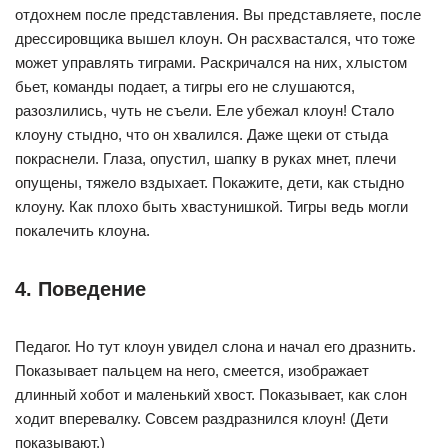
отдохнем после представления. Вы представляете, после
дрессировщика вышел клоун. Он расхвастался, что тоже
может управлять тиграми. Раскричался на них, хлыстом
бьет, команды подает, а тигры его не слушаются,
разозлились, чуть не съели. Еле убежал клоун! Стало
клоуну стыдно, что он хвалился. Даже щеки от стыда
покраснели. Глаза, опустил, шапку в руках мнет, плечи
опущены, тяжело вздыхает. Покажите, дети, как стыдно
клоуну. Как плохо быть хвастунишкой. Тигры ведь могли
покалечить клоуна.
4. Поведение
Педагог. Но тут клоун увидел слона и начал его дразнить.
Показывает пальцем на него, смеется, изображает
длинный хобот и маленький хвост. Показывает, как слон
ходит вперевалку. Совсем раздразнился клоун! (Дети
показывают.)