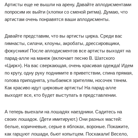
Артисты еще не вышли на арену. Давайте аплодисментами
попросим их выйти (хлопки со сменой ритма). Думаю, что
артистам очень понравятся ваши аплодисменты.
Давайте представим, что вы артисты цирка. Среди вас
гимнасты, силачи, клоуны, акробаты, дрессировщики,
фокусники! После аплодисментов все артисты выходят на
парад-алле на манеж (включает песню В. Шатского
«Цирк»). На вас сверкающая, очень красивая одежда! Идем
по кругу, одну руку поднимите в приветствии, спина прямая,
голова приподнята, улыбаемся зрителям, носочек тянем.
Как красиво идут цирковые артисты! На парад-алле
выходят все, кто будет выступать в представлении.
А теперь выехали на лошадях наездники. Садитесь на
своих лошадок. (Дети имитируют.) Они разных мастей:
белые, коричневые, серые в яблоках, вороные. Покажите,
как гарцуют лошади, бьют копытцем. Поскакали! Весело,