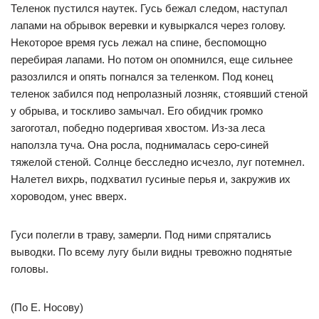
Теленок пустился наутек. Гусь бежал следом, наступал
лапами на обрывок веревки и кувыркался через голову.
Некоторое время гусь лежал на спине, беспомощно
перебирая лапами. Но потом он опомнился, еще сильнее
разозлился и опять погнался за теленком. Под конец
теленок забился под непролазный лозняк, стоявший стеной
у обрыва, и тоскливо замычал. Его обидчик громко
загоготал, победно подергивая хвостом. Из-за леса
наползла туча. Она росла, поднималась серо-синей
тяжелой стеной. Солнце бесследно исчезло, луг потемнел.
Налетел вихрь, подхватил гусиные перья и, закружив их
хороводом, унес вверх.
Гуси полегли в траву, замерли. Под ними спрятались
выводки. По всему лугу были видны тревожно поднятые
головы.
(По Е. Носову)