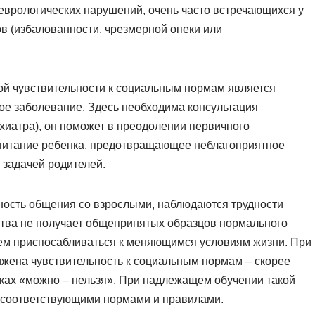
еврологических нарушений, очень часто встречающихся у
тов (избалованности, чрезмерной опеки или
ой чувствительности к социальным нормам является
ое заболевание. Здесь необходима консультация
ихиатра), он поможет в преодолении первичного
питание ребенка, предотвращающее неблагоприятное
 задачей родителей.
ность общения со взрослыми, наблюдаются трудности
тства не получает общепринятых образцов нормального
ем приспосабливаться к меняющимся условиям жизни. При
онижена чувствительность к социальным нормам – скорее
мках «можно – нельзя». При надлежащем обучении такой
 соответствующими нормами и правилами.