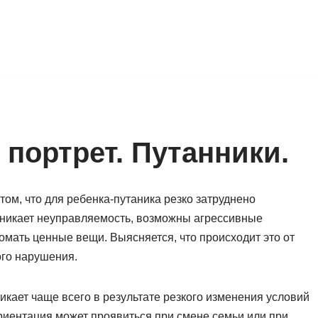
портрет. Путанники.
ом, что для ребенка-путаника резко затруднено
зникает неуправляемость, возможны агрессивные
омать ценные вещи. Выясняется, что происходит это от
ого нарушения.
икает чаще всего в результате резкого изменения условий
ориентация может проявиться при смене семьи или при