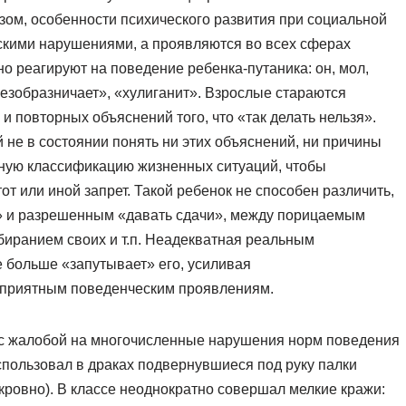
азом, особенности психического развития при социальной
кими нарушениями, а проявляются во всех сферах
о реагируют на поведение ребенка-путаника: он, мол,
езобразничает», «хулиганит». Взрослые стараются
 повторных объяснений того, что «так делать нельзя».
 не в состоянии понять ни этих объяснений, ни причины
ьную классификацию жизненных ситуаций, чтобы
от или иной запрет. Такой ребенок не способен различить,
» и разрешенным «давать сдачи», между порицаемым
иранием своих и т.п. Неадекватная реальным
 больше «запутывает» его, усиливая
оприятным поведенческим проявлениям.
гу с жалобой на многочисленные нарушения норм поведения
спользовал в драках подвернувшиеся под руку палки
ескровно). В классе неоднократно совершал мелкие кражи: