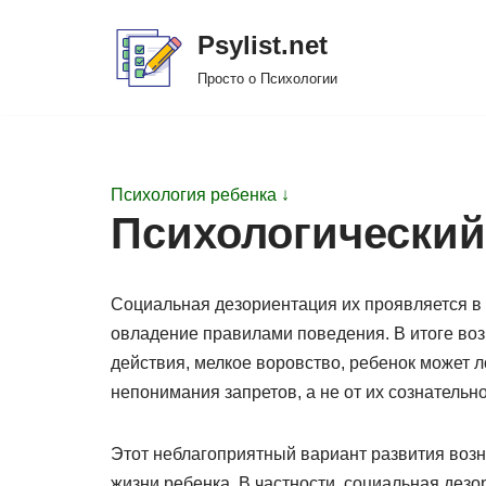
Psylist.net
Перейти
Просто о Психологии
к
содержимому
Психология ребенка ↓
Психологический 
Социальная дезориентация их проявляется в т
овладение правилами поведения. В итоге во
действия, мелкое воровство, ребенок может л
непонимания запретов, а не от их сознательн
Этот неблагоприятный вариант развития возн
жизни ребенка. В частности, социальная дез