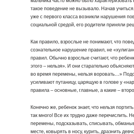
мальчика часто можно было характеризовать 
такое поведение не вызывало. Начав учиться,
уже с первого класса возникли нарушения пов
социальной средой, его родители приняли реш
Как правило, взрослые не понимают, что пове
сознательное нарушение правил, не «хулиган
правил. Обычно взрослые считают, что ребенк
этого – нельзя». И они старательно объясняют
во время перемены, нельзя воровать…» Подо
усиливают путаницу, царящую в голове у «нар
правила – основные, главные, а какие – втор
Конечно же, ребенок знает, что нельзя портить
так много! Все их трудно даже перечислить. Н
перемены, подсказывать, списывать, обманыв
месте, ковырять в носу, курить, дразнить дев