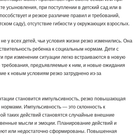
ате усыновления, при поступлении в детский сад или в
пособствует и резкое различие правил и требований,
ском саду), отсутствие гибкости у окружающих взрослых.
е у всех детей, чьи условия жизни резко изменились. Она
вствительность ребенка к социальным нормам. Дети с
 при изменении ситуации легко встраиваются в новую
е требования, предъявляемые к ним, и новые ожидания
ие к новым условиям резко затруднено из-за
нтации становится импульсивность, резко повышающая
 нормами. Импульсивность — это склонность к
ой таких действий становятся случайные внешние
твенные мысли и эмоции. Планирование действий и
вуют или недостаточно сформированы. Повышенная