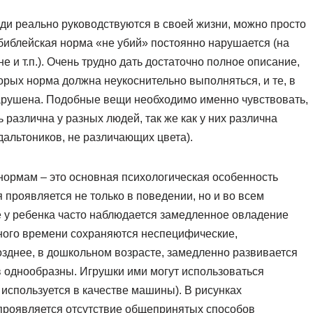
ди реально руководствуются в своей жизни, можно просто
библейская норма «не убий» постоянно нарушается (на
е и т.п.). Очень трудно дать достаточно полное описание,
торых норма должна неукоснительно выполняться, и те, в
нарушена. Подобные вещи необходимо именно чувствовать,
ь различна у разных людей, так же как у них различна
 дальтоников, не различающих цвета).
нормам – это основная психологическая особенность
проявляется не только в поведении, но и во всем
е у ребенка часто наблюдается замедленное овладение
ного времени сохраняются неспецифические,
зднее, в дошкольном возрасте, замедленно развивается
ов однообразны. Игрушки ими могут использоваться
используется в качестве машины). В рисунках
проявляется отсутствие общепринятых способов