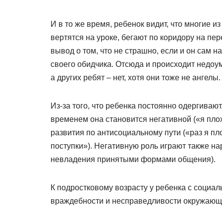
И в то же время, ребенок видит, что многие и
вертятся на уроке, бегают по коридору на пер
вывод о том, что не страшно, если и он сам н
своего обидчика. Отсюда и происходит недоум
а других ребят – нет, хотя они тоже не ангелы.
Из-за того, что ребенка постоянно одергивают
временем она становится негативной («я пло
развития по антисоциальному пути («раз я пл
поступки»). Негативную роль играют также н
невладения принятыми формами общения).
К подростковому возрасту у ребенка с социа
враждебности и несправедливости окружающ