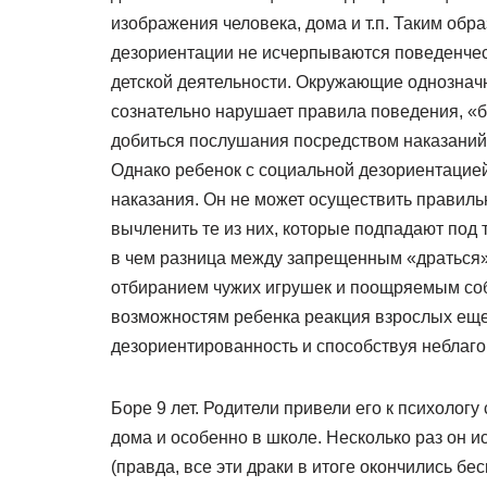
изображения человека, дома и т.п. Таким обр
дезориентации не исчерпываются поведенчес
детской деятельности. Окружающие однозначн
сознательно нарушает правила поведения, «б
добиться послушания посредством наказаний и
Однако ребенок с социальной дезориентацией
наказания. Он не может осуществить правил
вычленить те из них, которые подпадают под т
в чем разница между запрещенным «драться
отбиранием чужих игрушек и поощряемым соб
возможностям ребенка реакция взрослых еще
дезориентированность и способствуя неблаг
Боре 9 лет. Родители привели его к психоло
дома и особенно в школе. Несколько раз он и
(правда, все эти драки в итоге окончились б