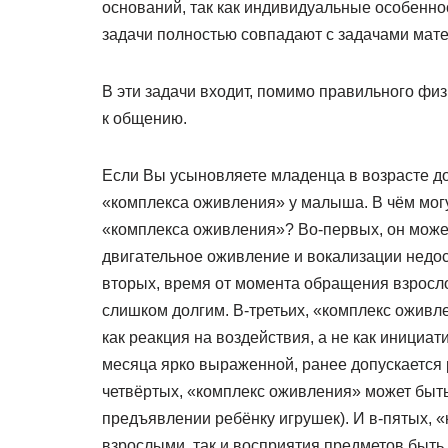
оснований, так как индивидуальные особенно
задачи полностью совпадают с задачами мат
В эти задачи входит, помимо правильного физ
к общению.
Если Вы усыновляете младенца в возрасте до
«комплекса оживления» у малыша. В чём могу
«комплекса оживления»? Во-первых, он может
двигательное оживление и вокализации недост
вторых, время от момента обращения взросл
слишком долгим. В-третьих, «комплекс ожив
как реакция на воздействия, а не как инициа
месяца ярко выраженной, ранее допускается 
четвёртых, «комплекс оживления» может быть
предъявлении ребёнку игрушек). И в-пятых, 
взрослыми, так и восприятия предметов быть 