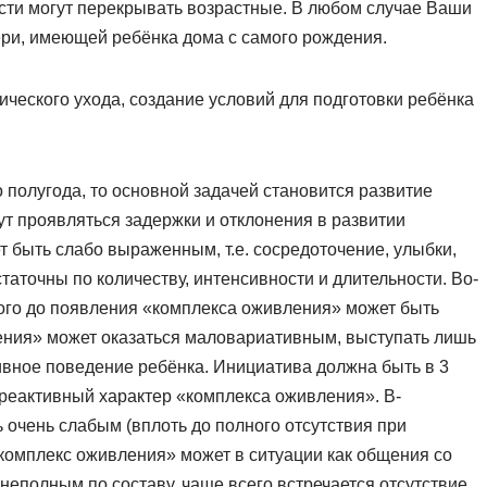
сти могут перекрывать возрастные. В любом случае Ваши
ери, имеющей ребёнка дома с самого рождения.
ического ухода, создание условий для подготовки ребёнка
 полугода, то основной задачей становится развитие
т проявляться задержки и отклонения в развитии
 быть слабо выраженным, т.е. сосредоточение, улыбки,
аточны по количеству, интенсивности и длительности. Во-
ого до появления «комплекса оживления» может быть
ления» может оказаться маловариативным, выступать лишь
тивное поведение ребёнка. Инициатива должна быть в 3
реактивный характер «комплекса оживления». В-
 очень слабым (вплоть до полного отсутствия при
«комплекс оживления» может в ситуации как общения со
неполным по составу, чаще всего встречается отсутствие