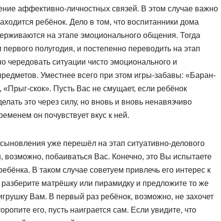
ление аффективно-личностных связей. В этом случае важно
аходится ребёнок. Дело в том, что воспитанники дома
держиваются на этапе эмоционального общения. Тогда
м первого полугодия, и постепенно переводить на этап
но чередовать ситуации чисто эмоционального и
редметов. Уместнее всего при этом игры-забавы: «Баран-
, «Прыг-скок». Пусть Вас не смущает, если ребёнок
делать это через силу, но вновь и вновь ненавязчиво
ременем он почувствует вкус к ней.
 усыновления уже перешёл на этап ситуативно-делового
и, возможно, побаиваться Вас. Конечно, это Вы испытаете
ебёнка. В таком случае советуем привлечь его интерес к
 разберите матрёшку или пирамидку и предложите то же
игрушку Вам. В первый раз ребёнок, возможно, не захочет
оропите его, пусть наиграется сам. Если увидите, что