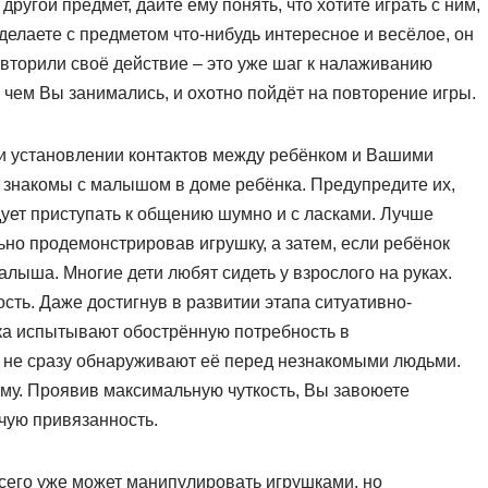
ругой предмет, дайте ему понять, что хотите играть с ним,
оделаете с предметом что-нибудь интересное и весёлое, он
овторили своё действие – это уже шаг к налаживанию
 чем Вы занимались, и охотно пойдёт на повторение игры.
и установлении контактов между ребёнком и Вашими
 знакомы с малышом в доме ребёнка. Предупредите их,
дует приступать к общению шумно и с ласками. Лучше
ьно продемонстрировав игрушку, а затем, если ребёнок
алыша. Многие дети любят сидеть у взрослого на руках.
ть. Даже достигнув в развитии этапа ситуативно-
ка испытывают обострённую потребность в
и не сразу обнаруживают её перед незнакомыми людьми.
ему. Проявив максимальную чуткость, Вы завоюете
чую привязанность.
всего уже может манипулировать игрушками, но