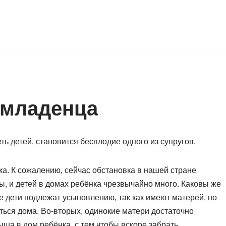
 младенца
ь детей, становится бесплодие одного из супругов.
а. К сожалению, сейчас обстановка в нашей стране
ы, и детей в домах ребёнка чрезвычайно много. Каковы же
е дети подлежат усыновлению, так как имеют матерей, но
ться дома. Во-вторых, одинокие матери достаточно
ша в дом ребёнка, с тем чтобы вскоре забрать.