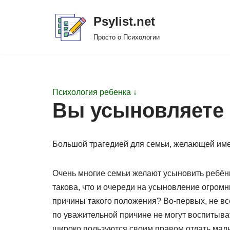
Psylist.net
Перейти
Просто о Психологии
к
содержимому
Психология ребенка ↓
Вы усыновляете
Большой трагедией для семьи, желающей имет
Очень многие семьи желают усыновить ребёнк
такова, что и очереди на усыновление огромн
причины такого положения? Во-первых, не вс
по уважительной причине не могут воспитыва
широко пользуются своим правом отдать малы