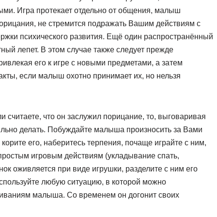
ыми. Игра протекает отдельно от общения, малыш
порицания, не стремится подражать Вашим действиям с
держки психического развития. Ещё один распространённый
ный лепет. В этом случае также следует прежде
ривлекая его к игре с новыми предметами, а затем
кты, если малыш охотно принимает их, но нельзя
и считаете, что он заслужил порицание, то, выговаривая
вильно делать. Побуждайте малыша произносить за Вами
е корите его, наберитесь терпения, почаще играйте с ним,
 простым игровым действиям (укладывание спать,
ок оживляется при виде игрушки, разделите с ним его
 используйте любую ситуацию, в которой можно
иваниям малыша. Со временем он догонит своих