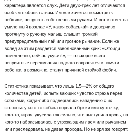
характера является слух. Дети двух-трех лет отличаются
особым любопытством. Им все хочется посмотреть
поближе, пощупать собственными руками. И вот в ответ на
умиленный возглас «У, какая собаська!» и доверчиво
протянутую ручонку малыш слышит громкий
предупредительный лай или грозное рычание. Если же
вслед за этим раздается взволнованный крик: «Отойди
немедленно, сейчас укусит!», — то скорее всего
неприятные переживания надолго сохранятся в памяти
ребенка, а возможно, станут причиной стойкой фобии.
Статистика показывает, что лишь 1,5—2% от общего
количества детей, испытывающих чувство страха перед
собаками, когда-либо подвергались нападению с их
стороны: у кого-то собака порвала брюки или курточку,
кого-то, играя, укусила так сильно, что выступила кровь, на
кого-то набрасывалась с угрожающим лаем или рычанием
или преследовала, не давая прохода. Но не зря же говорят: