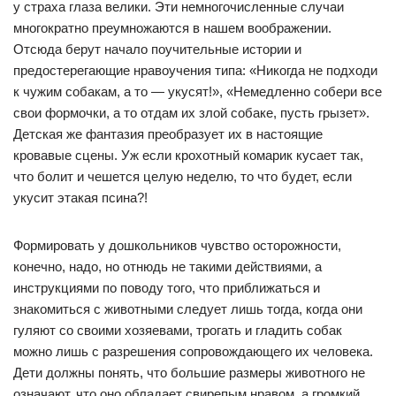
у страха глаза велики. Эти немногочисленные случаи
многократно преумножаются в нашем воображении.
Отсюда берут начало поучительные истории и
предостерегающие нравоучения типа: «Никогда не подходи
к чужим собакам, а то — укусят!», «Немедленно собери все
свои формочки, а то отдам их злой собаке, пусть грызет».
Детская же фантазия преобразует их в настоящие
кровавые сцены. Уж если крохотный комарик кусает так,
что болит и чешется целую неделю, то что будет, если
укусит этакая псина?!
Формировать у дошкольников чувство осторожности,
конечно, надо, но отнюдь не такими действиями, а
инструкциями по поводу того, что приближаться и
знакомиться с животными следует лишь тогда, когда они
гуляют со своими хозяевами, трогать и гладить собак
можно лишь с разрешения сопровождающего их человека.
Дети должны понять, что большие размеры животного не
означают, что оно обладает свирепым нравом, а громкий