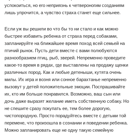
успокоиться, но его неприязнь к четвероногим созданиям
лишь упрочится, а чувство страха станет еще сильнее.
Если уж вы решили во что бы то ни стало и как можно
быстрее избавить ребенка от страха перед собаками,
запланируйте на ближайшее время поход всей семьей на
птичий рынок. Пусть дети вместе с вами полюбуются
разнообразием птиц, рыб, зверей. Henpeменно проведите
какое-то время в рядах, где выставлены на продажу щенки
различных пород. Как и любые детеныши, кутята очень
милы. Их игра и возня или сонное барахтанье непременно
вызовут у детей положительные эмоции. Поспрашивайте
их, кто им больше понравился. Возможно, ваш сын или
дочь даже выразят желание иметь собственную собаку. Но
не спешите сразу покупать ее, тем более дорогую,
чистопородную. Просто порадуйтесь вместе с детьми той
перемене, что произошла в сознании и поведении ребенка.
Можно запланировать еще не одну такую семейную