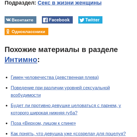
Подраздел:
Секс в жизни женщины
Вконтакте
Facebook
Twitter
Одноклассники
Похожие материалы в разделе
Интимно
:
Гимен человечества (девственная плева)
Поведение при различии уровней сексуальной
возбудимости
Будет ли противно девушке целоваться с парнем, у
которого широкая нижняя губа?
Поза «Верхом, лицом к спине»
Как понять, что девушка уже «созрела» для поцелуя?