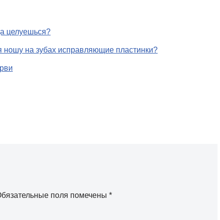
да целуешься?
о я ношу на зубах исправляющие пластинки?
ерви
бязательные поля помечены
*