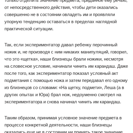
только отделить значение предмета, приданное ему речью,
от непосредственного действия, чтобы дети оказались
совершенно не в состоянии овладеть им и проявляли
упорную тенденцию оставаться в пределах наглядной
практической ситуации.
Так, если экспериментатор давал ребенку перочинный
ножик и, не производя с ним никаких манипуляций, говорил,
что это «щетка», наши близнецы брали ножики, несмотря
на словесное условие, начинали чинить им карандаш. Даже
после того, как экспериментатор показал условный акт
подметания с помощью ножа и затем передавал его одному
из близнецов со словами: «На щетку, подмети», Леша (а в
других опытах и Юра) брал нож, недоуменно смотрел на
экспериментатора и снова начинал чинить им карандаш.
Таким образом, принимая условное значение предмета в
процессе конкретной деятельности, наши близнецы
оказались еще не в состоянии ни принять такое значение,