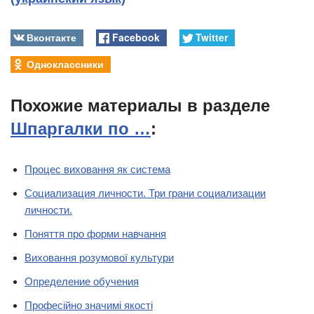
Вконтакте
Facebook
Twitter
Одноклассники
Похожие материалы в разделе
Шпаргалки по …
:
Процес виховання як система
Социализация личности. Три грани социализации
личности.
Поняття про форми навчання
Виховання розумової культури
Определение обучения
Професійно значимі якості