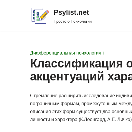
Psylist.net
Перейти
Просто о Психологии
к
содержимому
Дифференциальная психология ↓
Классификация о
акцентуаций хар
Стремление расширить исследование индивид
пограничным формам, промежуточным между но
описания этих форм существует два основных
личности и характера (К.Леонгард, А.Е. Личко)