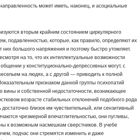
направленность может иметь, наконец, и асоциальные
ризуются вторым крайним состоянием циркулярного
м, подавленностью, которые, как правило, определяют их
т них большого напряжения и поэтому быстро утомляет.
есмотря на то, что их интеллектуальные возможности
 общении у конституционально-депрессивных могут, с
есельем на людях, а с другой — приводить к полной
Показательным признаком данной группы психопатий
о вины и собственной недостаточности, возникающее
остковом возрасте стабильных отклонений подобного рода
ь достаточно близок им чувствительный, или сензитивный
ичаются чрезмерной впечатлительностью, они пугливы,
льны к возможным насмешкам сверстников. В учебе
очем, подчас они стремятся изменить и даже