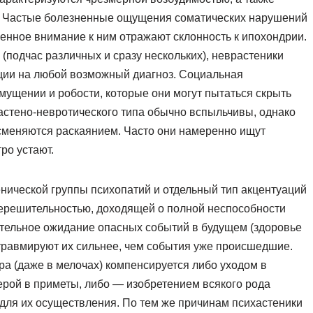
я. Частые болезненные ощущения соматических нарушений
шенное внимание к ним отражают склонность к ипохондрии.
(подчас различных и сразу нескольких), неврастеники
ции на любой возможный диагноз. Социальная
мущении и робости, которые они могут пытаться скрыть
астено-невротического типа обычно вспыльчивы, однако
сменяются раскаянием. Часто они намеренно ищут
ро устают.
енической группы психопатий и отдельный тип акцентуаций
нерешительностью, доходящей о полной неспособности
ительное ожидание опасных событий в будущем (здоровье
.) травмируют их сильнее, чем события уже происшедшие.
а (даже в мелочах) компенсируется либо уходом в
рой в приметы, либо — изобретением всякого рода
для их осуществления. По тем же причинам психастеники