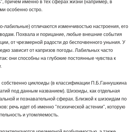
, причем именно в тех сферах жизни (например, в
ми особенно остро.
о-лабильные) отличаются изменчивостью настроения, его
водам. Похвала и порицание, любые внешние события
и, от чрезмерной радости до беспочвенного уныния. У
редко зависит от капризов погоды. Лабильных часто
ак: они способны на глубокие постоянные чувства к
.
и собственно циклоиды (в классификации П.Б.Ганнушкина
атий под данным названием). Шизоиды, как отдельная
альной и познавательной сферах. Близкой к шизоидам по
ков: речь идет об именно "психической астении", которую
тельность и утомляемость.
характеризуются чрезмерной возбудимостью, а также