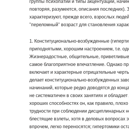
группы психопатий и типы акцентуаций, начин
повторяя, разумеется, описания последних). 
характеризуют, прежде всего, взрослых людей,
"переломный" возраст для становления харак
1. Конституционально-возбужденные (гиперти
приподнятыми, хорошим настроением, т.е. одн
Жизнерадостные, общительные, приветливые,
самое благоприятное впечатление. Однако п
включает и характерные отрицательные черт
делает конституционально-возбужденных за
начинаний, которые редко доводятся до конц
не систематичен в своих занятиях и обладае
хороших способностях он, как правило, плохо
трудности при соблюдении дисциплинарных н
блестящие взлеты, хотя в деловых вопросах э
впрочем, легко переносятся; гипертомики ос