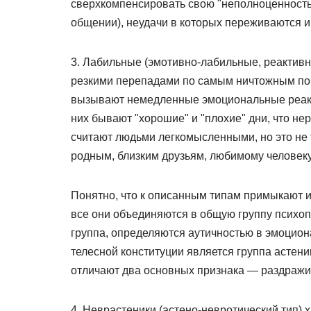
сверхкомпенсировать свою "неполноценность"
общении), неудачи в которых переживаются и
3. Лабильные (эмотивно-лабильные, реактивн
резкими перепадами по самым ничтожным по
вызывают немедленные эмоциональные реакци
них бывают "хорошие" и "плохие" дни, что не
считают людьми легкомысленными, но это не т
родным, близким друзьям, любимому человеку
Понятно, что к описанным типам примыкают 
все они объединяются в общую группу психоп
группа, определяются аутичностью в эмоцион
телесной конституции является группа астени
отличают два основных признака — раздражи
4. Неврастеники (астено-невротический тип) 