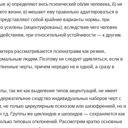
е а) определяют весь психический облик человека, б) не
его жизни, в) мешают ему правильно адаптироваться в
представляют собой крайние варианты нормы, при
о усилены (акцентуированы), вследствие чего человек
действиям, при относительной устойчивости — к другим.
актера рассматриваются психиатрами как резкие,
рмальным людям. Поэтому не следует удивляться, если в
твенные черты, причем нередко не в одной, а сразу в
пы, так же как выделение типов акцентуаций, не имеет
содержательное сходство индивидуальных наборов черт с
 не только циркулярным психозом или шизофренией, но и
и т.д. Группы же циклоидов и шизоидов — сохраняются как
колько типовых отклонений. Рассмотрим кратко основные