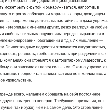
аха) и в) моральными дефектами (асоциальными
ть может быть скрытой и обнаруживаться, напротив, в
еркнуто строгом соблюдении моральных норм, доходящем
тивны, напряженно деятельны, настойчивы и даже упрямы,
не нетерпимы к мнениям других, резко реагируя на любые
ть и любовь к сильным ощущениям нередко выражается в
коллекционировании, обогащении и т.д.). Их мышление —
ыту. Эпилептоидные подростки отличаются аккуратностью,
адность, ревность, требовательность при разделении как
 В компаниях они стремятся к авторитарному лидерству, к
слабому, они заискивают перед сильными. Охотно упражняют
. навыки, предпочитая заниматься ими не в коллективе, а
ное удовольствие.
 прежде всего, желанием обращать на себя постоянное
 и других намеренно неверно. Требующие признания, они
 лучше, так и хуже), чем на самом деле. Это стремление