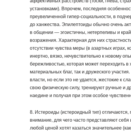
аффективных расстройств (тоски, гнева, стр
установками). Впрочем, последняя особеннос
преувеличенной гипер-социальности, в подч
до ханжества. Эпилептоиды обычно очень ак
в общении — эгоистичны, нетерпеливы и край
возражения. Характерная для них страстнос
отсутствии чувства меры (в азартных играх, 
инертно, вязко, нечувствительно к новому оп
бережливостью, которая может переходить в ж
материальных благ, так и дружеского участия.
власти, но если это не удается, жестокие к 
свою физическую силу, тренируют ручные и др
наедине и получая при этом особое чувствен
8. Истероиды (истероидный тип) отличаются,
внимание, для чего часто представляют себя
любой ценой хотят казаться значительнее (как