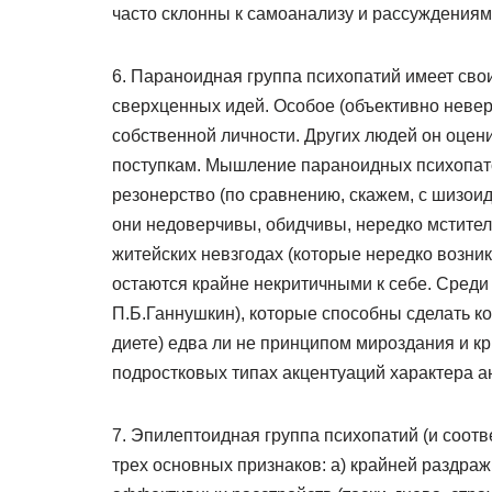
часто склонны к самоанализу и рассуждениям
6. Параноидная группа психопатий имеет св
сверхценных идей. Особое (объективно неве
собственной личности. Других людей он оце
поступкам. Мышление параноидных психопато
резонерство (по сравнению, скажем, с шизои
они недоверчивы, обидчивы, нередко мстител
житейских невзгодах (которые нередко возник
остаются крайне некритичными к себе. Среди
П.Б.Ганнушкин), которые способны сделать к
диете) едва ли не принципом мироздания и к
подростковых типах акцентуаций характера ан
7. Эпилептоидная группа психопатий (и соот
трех основных признаков: а) крайней раздраж