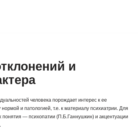
тклонений и
актера
уальностей человека порождает интерес к ее
рмой и патологией, т.е. к материалу психиатрии. Для
 понятия — психопатии (П.Б.Ганнушкин) и акцентуации
.