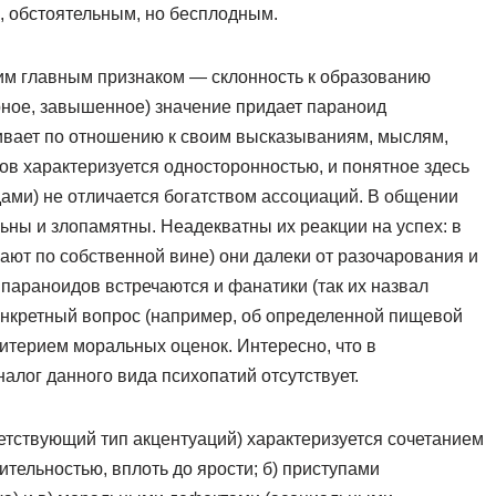
, обстоятельным, но бесплодным.
оим главным признаком — склонность к образованию
рное, завышенное) значение придает параноид
нивает по отношению к своим высказываниям, мыслям,
в характеризуется односторонностью, и понятное здесь
дами) не отличается богатством ассоциаций. В общении
ьны и злопамятны. Неадекватны их реакции на успех: в
ают по собственной вине) они далеки от разочарования и
 параноидов встречаются и фанатики (так их назвал
онкретный вопрос (например, об определенной пищевой
ритерием моральных оценок. Интересно, что в
алог данного вида психопатий отсутствует.
ветствующий тип акцентуаций) характеризуется сочетанием
ительностью, вплоть до ярости; б) приступами