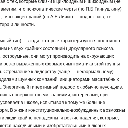
ая с тех, которые близки к циклоидным и шизоидным (не
Заметим, что психопатические черты (по П.Б.Ганнушкину)
 типы акцентуаций (по А.Е.Личко) — подростков, т.е.
тера и личности.
мный тип) — люди, которые характеризуются постоянно
им из двух крайних состояний циркулярного психоза.
 остроумные, они могут производить на окружающих
ри резко выраженных формах симптоматика этой группы
ы. Стремление к лидерству (чаще — неформальному)
водилами шумных компаний, инициаторами масштабных
а. Энергичный гипертимный подросток обычно неусидчив,
т лишь поверхностными знаниями, интересами, при
 успевает в школе, испытывая к тому же большие
орм. В жизни конституционально-возбужденных возможны
ти люди крайне ненадежны, и резкие падения, которые,
таются находчивыми и изобретательными в любых