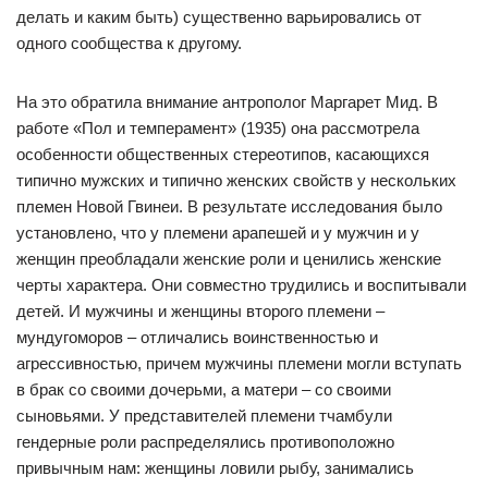
делать и каким быть) существенно варьировались от
одного сообщества к другому.
На это обратила внимание антрополог Маргарет Мид. В
работе «Пол и темперамент» (1935) она рассмотрела
особенности общественных стереотипов, касающихся
типично мужских и типично женских свойств у нескольких
племен Новой Гвинеи. В результате исследования было
установлено, что у племени арапешей и у мужчин и у
женщин преобладали женские роли и ценились женские
черты характера. Они совместно трудились и воспитывали
детей. И мужчины и женщины второго племени –
мундугоморов – отличались воинственностью и
агрессивностью, причем мужчины племени могли вступать
в брак со своими дочерьми, а матери – со своими
сыновьями. У представителей племени тчамбули
гендерные роли распределялись противоположно
привычным нам: женщины ловили рыбу, занимались