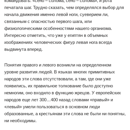
командовать: «сено – солома, сено – солома», и рота
печатала шаг. Трудно сказать, чем определялся выбор для
начала движения именно левой ноги, суеверием ли,
связанным с опасностью первого шага, или
физиологическими особенностями нашего организма.
Интересно отметить, что уже у египтян в объемных
изображениях человеческих фигур левая нога всегда
выдвинута вперед.
Понятия правого и левого возникли на определенном
уровне развития людей. В языках многих примитивных
народов эти слова отсутствовали, а там, где они уже
появились, их правильное толкование было доступно
немногим, оно входило в функцию жрецов. У европейских
народов еще лет 300…400 назад словами «правый» и
«левый» умели пользоваться в основном люди
образованные, а крестьянам эти слова не были ни понятны,
ни необходимы.