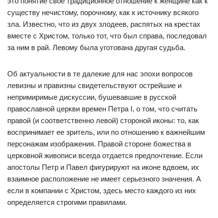
это понятие свое традиционное отношение к женщине как к
существу нечистому, порочному, как к источнику всякого
зла. Известно, что из двух злодеев, распятых на крестах
вместе с Христом, только тот, что был справа, последовал
за ним в рай. Левому была уготована другая судьба.
Об актуальности в те далекие для нас эпохи вопросов
левизны и правизны свидетельствуют острейшие и
непримиримые дискуссии, бушевавшие в русской
православной церкви времен Петра I, о том, что считать
правой (и соответственно левой) стороной иконы: то, как
воспринимает ее зритель, или по отношению к важнейшим
персонажам изображения. Правой стороне божества в
церковной живописи всегда отдается предпочтение. Если
апостолы Петр и Павел фигурируют на иконе вдвоем, их
взаимное расположение не имеет серьезного значения. А
если в компании с Христом, здесь место каждого из них
определяется строгими правилами.