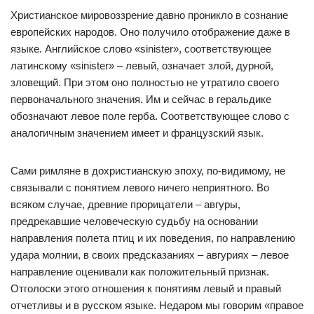
Христианское мировоззрение давно проникло в сознание
европейских народов. Оно получило отображение даже в
языке. Английское слово «sinister», соответствующее
латинскому «sinister» – левый, означает злой, дурной,
зловещий. При этом оно полностью не утратило своего
первоначального значения. Им и сейчас в геральдике
обозначают левое поле герба. Соответствующее слово с
аналогичным значением имеет и французский язык.
Сами римляне в дохристианскую эпоху, по-видимому, не
связывали с понятием левого ничего неприятного. Во
всяком случае, древние прорицатели – авгуры,
предрекавшие человеческую судьбу на основании
направления полета птиц и их поведения, по направлению
удара молнии, в своих предсказаниях – авгуриях – левое
направление оценивали как положительный признак.
Отголоски этого отношения к понятиям левый и правый
отчетливы и в русском языке. Недаром мы говорим «правое