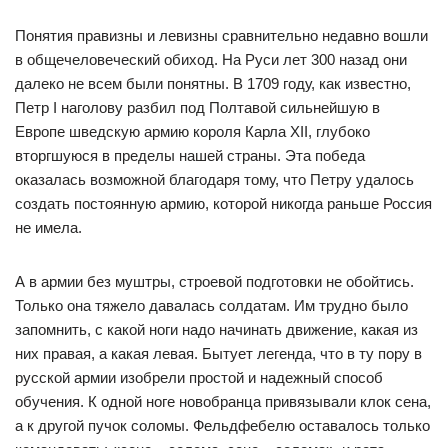
Понятия правизны и левизны сравнительно недавно вошли
в общечеловеческий обиход. На Руси лет 300 назад они
далеко не всем были понятны. В 1709 году, как известно,
Петр I наголову разбил под Полтавой сильнейшую в
Европе шведскую армию короля Карла XII, глубоко
вторгшуюся в пределы нашей страны. Эта победа
оказалась возможной благодаря тому, что Петру удалось
создать постоянную армию, которой никогда раньше Россия
не имела.
А в армии без муштры, строевой подготовки не обойтись.
Только она тяжело давалась солдатам. Им трудно было
запомнить, с какой ноги надо начинать движение, какая из
них правая, а какая левая. Бытует легенда, что в ту пору в
русской армии изобрели простой и надежный способ
обучения. К одной ноге новобранца привязывали клок сена,
а к другой пучок соломы. Фельдфебелю оставалось только