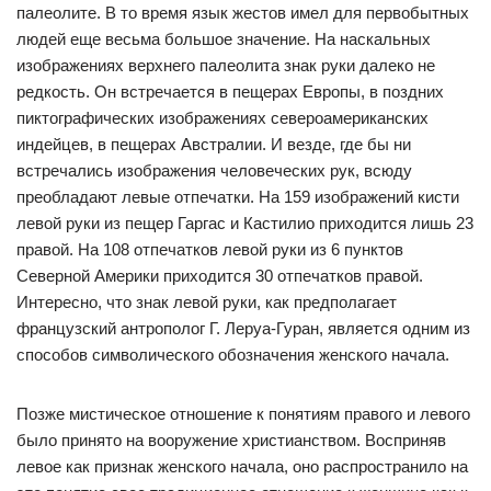
палеолите. В то время язык жестов имел для первобытных
людей еще весьма большое значение. На наскальных
изображениях верхнего палеолита знак руки далеко не
редкость. Он встречается в пещерах Европы, в поздних
пиктографических изображениях североамериканских
индейцев, в пещерах Австралии. И везде, где бы ни
встречались изображения человеческих рук, всюду
преобладают левые отпечатки. На 159 изображений кисти
левой руки из пещер Гаргас и Кастилио приходится лишь 23
правой. На 108 отпечатков левой руки из 6 пунктов
Северной Америки приходится 30 отпечатков правой.
Интересно, что знак левой руки, как предполагает
французский антрополог Г. Леруа-Гуран, является одним из
способов символического обозначения женского начала.
Позже мистическое отношение к понятиям правого и левого
было принято на вооружение христианством. Восприняв
левое как признак женского начала, оно распространило на