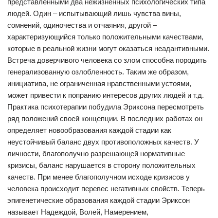
представленными два нежизненных психологических типа
людей. Один – испытывающий лишь чувства вины,
сомнений, одиночества и отчаяния, другой –
характеризующийся только положительными качествами,
которые в реальной жизни могут оказаться неадантивными.
Встреча доверчивого человека со злом способна породить
генерализованную озлобленность. Таким же образом,
инициатива, не ограниченная нравственными устоями,
может привести к попранию интересов других людей и т.д.
Практика психотерапии побудила Эриксона пересмотреть
ряд положений своей концепции. В последних работах он
определяет новообразования каждой стадии как
неустойчивый баланс двух противоположных качеств. У
личности, благополучно разрешающей нормативные
кризисы, баланс нарушается в сторону положительных
качеств. При менее благополучном исходе кризисов у
человека происходит перевес негативных свойств. Теперь
эпигенетические образования каждой стадии Эриксон
называет Надеждой, Волей, Намерением,