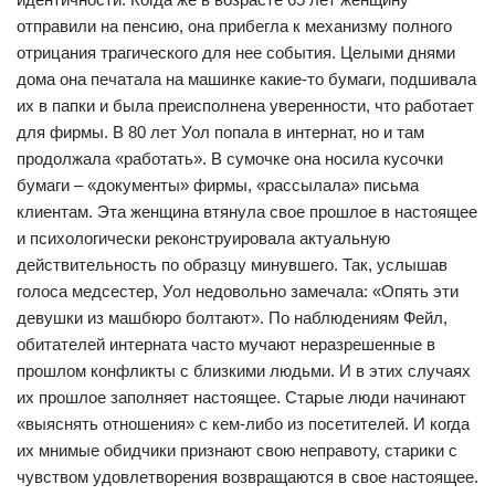
отправили на пенсию, она прибегла к механизму полного
отрицания трагического для нее события. Целыми днями
дома она печатала на машинке какие-то бумаги, подшивала
их в папки и была преисполнена уверенности, что работает
для фирмы. В 80 лет Уол попала в интернат, но и там
продолжала «работать». В сумочке она носила кусочки
бумаги – «документы» фирмы, «рассылала» письма
клиентам. Эта женщина втянула свое прошлое в настоящее
и психологически реконструировала актуальную
действительность по образцу минувшего. Так, услышав
голоса медсестер, Уол недовольно замечала: «Опять эти
девушки из машбюро болтают». По наблюдениям Фейл,
обитателей интерната часто мучают неразрешенные в
прошлом конфликты с близкими людьми. И в этих случаях
их прошлое заполняет настоящее. Старые люди начинают
«выяснять отношения» с кем-либо из посетителей. И когда
их мнимые обидчики признают свою неправоту, старики с
чувством удовлетворения возвращаются в свое настоящее.