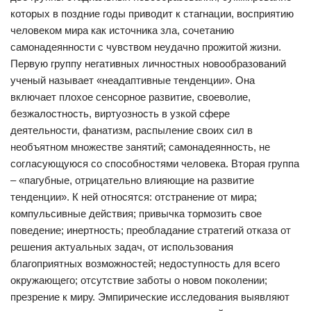
которых в поздние годы приводит к стагнации, восприятию
человеком мира как источника зла, сочетанию
самонадеянности с чувством неудачно прожитой жизни.
Первую группу негативных личностных новообразований
ученый называет «неадаптивные тенденции». Она
включает плохое сенсорное развитие, своеволие,
безжалостность, виртуозность в узкой сфере
деятельности, фанатизм, распыление своих сил в
необъятном множестве занятий; самонадеянность, не
согласующуюся со способностями человека. Вторая группа
– «пагубные, отрицательно влияющие на развитие
тенденции». К ней относятся: отстранение от мира;
компульсивные действия; привычка тормозить свое
поведение; инертность; преобладание стратегий отказа от
решения актуальных задач, от использования
благоприятных возможностей; недоступность для всего
окружающего; отсутствие заботы о новом поколении;
презрение к миру. Эмпирические исследования выявляют