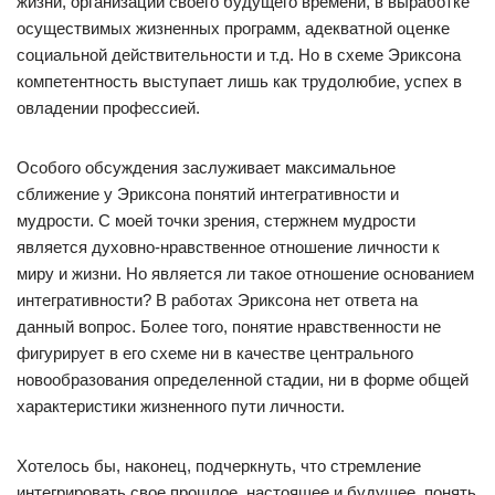
жизни, организации своего будущего времени, в выработке
осуществимых жизненных программ, адекватной оценке
социальной действительности и т.д. Но в схеме Эриксона
компетентность выступает лишь как трудолюбие, успех в
овладении профессией.
Особого обсуждения заслуживает максимальное
сближение у Эриксона понятий интегративности и
мудрости. С моей точки зрения, стержнем мудрости
является духовно-нравственное отношение личности к
миру и жизни. Но является ли такое отношение основанием
интегративности? В работах Эриксона нет ответа на
данный вопрос. Более того, понятие нравственности не
фигурирует в его схеме ни в качестве центрального
новообразования определенной стадии, ни в форме общей
характеристики жизненного пути личности.
Хотелось бы, наконец, подчеркнуть, что стремление
интегрировать свое прошлое, настоящее и будущее, понять