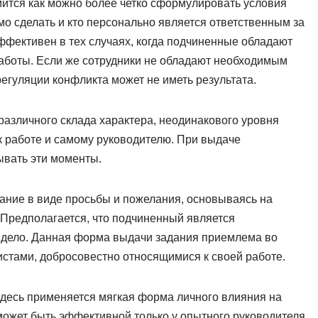
мится как можно более четко сформулировать условия
мо сделать и кто персонально является ответственным за
эффективен в тех случаях, когда подчиненные обладают
боты. Если же сотрудники не обладают необходимым
гуляции конфликта может не иметь результата.
азличного склада характера, неодинакового уровня
к работе и самому руководителю. При выдаче
ывать эти моменты.
ание в виде просьбы и пожелания, основываясь на
 Предполагается, что подчиненный является
 дело. Данная форма выдачи задания приемлема во
стами, добросовестно относящимися к своей работе.
Здесь применяется мягкая форма личного влияния на
ожет быть эффективной только у опытного руководителя,