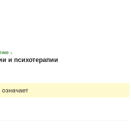
гике ↓
ии и психотерапии
 означает