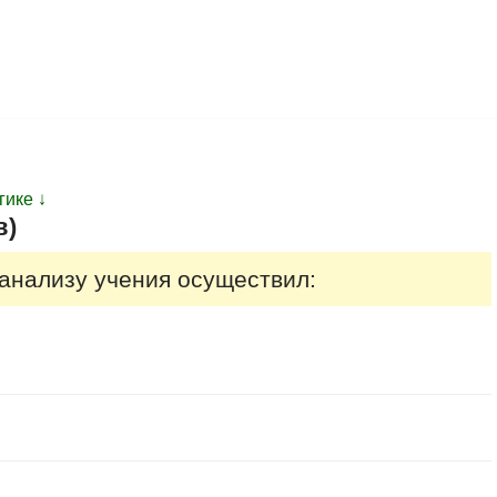
гике ↓
в)
анализу учения осуществил: