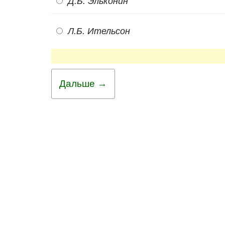
Д.Б. Эльконин
Л.Б. Ительсон
Дальше →