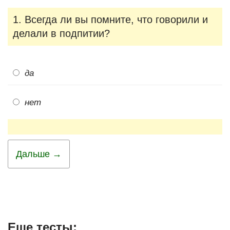
1. Всегда ли вы помните, что говорили и
делали в подпитии?
да
нет
Дальше →
Еще тесты: