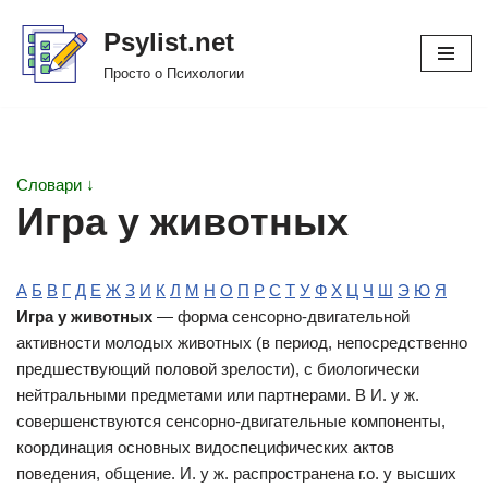
Psylist.net
Перейти
Просто о Психологии
к
содержимому
Словари ↓
Игра у животных
А
Б
В
Г
Д
Е
Ж
З
И
К
Л
М
Н
О
П
Р
С
Т
У
Ф
Х
Ц
Ч
Ш
Э
Ю
Я
Игра у животных
— форма сенсорно-двигательной
активности молодых животных (в период, непосредственно
предшествующий половой зрелости), с биологически
нейтральными предметами или партнерами. В И. у ж.
совершенствуются сенсорно-двигательные компоненты,
координация основных видоспецифических актов
поведения, общение. И. у ж. распространена г.о. у высших