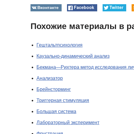
Вконтакте
Facebook
Twitter
Похожие материалы в р
Гештальтпсихология
Каузально-динамический анализ
Бекмана—Рихтера метод исследования ли
Анализатор
Брейнсторминг
Триггерная стимуляция
Большая система
Лабораторный эксперимент
Фрустрация