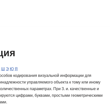
ция
Ч
Ш
Э
Ю
Я
особов кодирования визуальной информации для
инадлежности управляемого объекта к тому или иному
 количественных параметрах. При 3. и. качественные и
дируются цифрами, буквами, простыми геометрическими
ами.