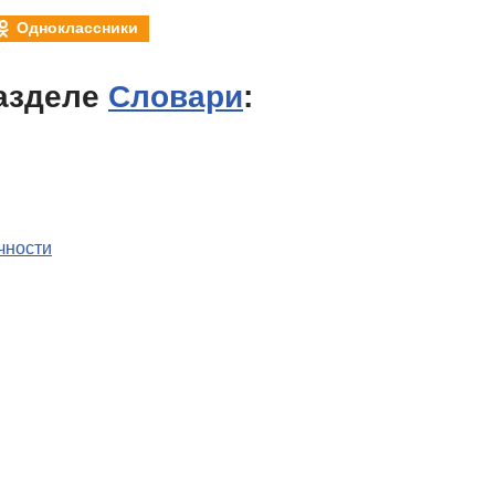
Одноклассники
азделе
Словари
:
чности