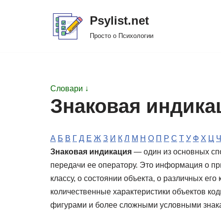
Psylist.net
Перейти
Просто о Психологии
к
содержимому
Словари ↓
Знаковая индика
А
Б
В
Г
Д
Е
Ж
З
И
К
Л
М
Н
О
П
Р
С
Т
У
Ф
Х
Ц
Знаковая индикация
— один из основных сп
передачи ее оператору. Это информация о пр
классу, о состоянии объекта, о различных его
количественные характеристики объектов ко
фигурами и более сложными условными знак