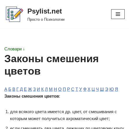
Psylist.net
Перейти
Просто о Психологии
к
содержимому
Словари ↓
Законы смешения
цветов
А
Б
В
Г
Д
Е
Ж
З
И
К
Л
М
Н
О
П
Р
С
Т
У
Ф
Х
Ц
Ч
Ш
Э
Ю
Я
Законы смешения цветов
:
для всякого цвета имеется др. цвет, от смешивания с
которым может получиться ахроматический цвет;
если смешивать два цвета, лежащих по цветовому кругу