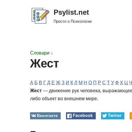
Psylist.net
Перейти
Просто о Психологии
к
содержимому
Словари ↓
Жест
А
Б
В
Г
Д
Е
Ж
З
И
К
Л
М
Н
О
П
Р
С
Т
У
Ф
Х
Ц
Жест
— движение рук человека, выражающее 
либо объект во внешнем мире.
Вконтакте
Facebook
Twitter