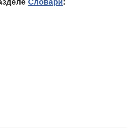
азделе
Словари
: