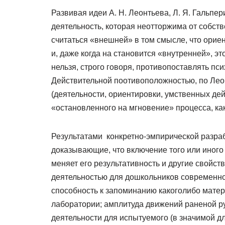
Развивая идеи А. Н. Леонтьева, Л. Я. Гальпе
деятельность, которая неотторжима от собст
считаться «внешней» в том смысле, что ори
и, даже когда на становится «внутренней», э
нельзя, строго говоря, противопоставлять пс
Действительной поотивоположностью, по Лео
(деятельности, ориентировки, умственных дейс
«остановленного на мгновение» процесса, ка
Результатами конкретно-эмпирической разрабо
доказывающие, что включение того или иного
меняет его результативность и другие свойст
деятельностью для дошкольников современно
способность к запоминанию какоголибо матер
лаборатории; амплитуда движений раненой р
деятельности для испытуемого (в значимой д