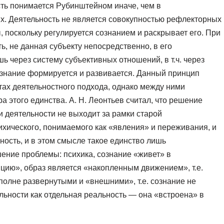
ость понимается Рубинштейном иначе, чем в
х. Деятельность не является совокупностью рефлекторных
 поскольку регулируется сознанием и раскрывает его. При
ь, не данная субъекту непосредственно, в его
 через систему субъективных отношений, в т.ч. через
сознание формируется и развивается. Данный принцип
ах деятельностного подхода, однако между ними
 этого единства. А. Н. Леонтьев считал, что решение
 деятельности не выходит за рамки старой
хического, понимаемого как «явления» и переживания, и
ность, и в этом смысле такое единство лишь
ение проблемы: психика, сознание «живет» в
нцию», образ является «накопленным движением», т.е.
олне развернутыми и «внешними», т.е. сознание не
льности как отдельная реальность — она «встроена» в