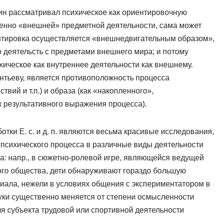
рин рассматривал психическое как ориентировочную
венно «внешней» предметной деятельности, сама может
ентировка осуществляется «внешнедвигательным образом»,
то деятельсть с предметами внешнего мира; и потому
ихическое как внутреннее деятельности как внешнему.
нтьеву, является противоположность процесса
твий и т.п.) и образа (как «накопленного»,
к результативного выражения процесса).
тки Е. с. и д. п. являются весьма красивые исследования,
 психического процесса в различные виды деятельности
ва: напр., в сюжетно-ролевой игре, являющейся ведущей
го общества, дети обнаруживают гораздо большую
иала, нежели в условиях общения с экспериментатором в
уки существенно меняется от степени осмысленности
ля субъекта трудовой или спортивной деятельности