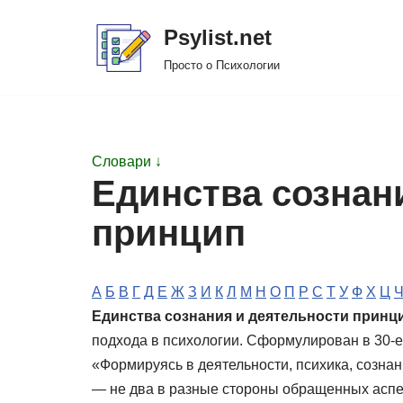
Psylist.net
Перейти
Просто о Психологии
к
содержимому
Словари ↓
Единства сознан
принцип
А
Б
В
Г
Д
Е
Ж
З
И
К
Л
М
Н
О
П
Р
С
Т
У
Ф
Х
Ц
Единства сознания и деятельности принц
подхода в психологии. Сформулирован в 30-е 
«Формируясь в деятельности, психика, сознан
— не два в разные стороны обращенных аспек