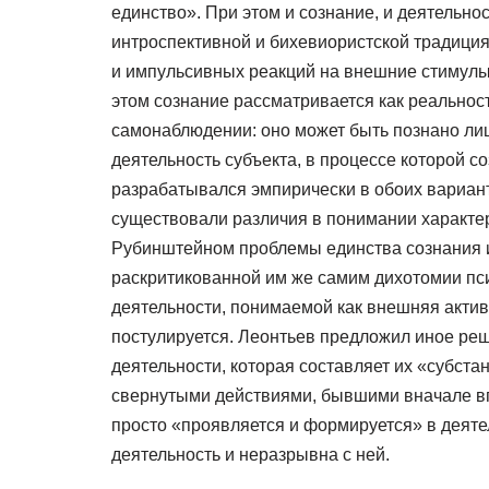
единство». При этом и сознание, и деятельн
интроспективной и бихевиористской традиция
и импульсивных реакций на внешние стимулы,
этом сознание рассматривается как реальност
самонаблюдении: оно может быть познано лишь
деятельность субъекта, в процессе которой 
разрабатывался эмпирически в обоих вариант
существовали различия в понимании характера
Рубинштейном проблемы единства сознания и
раскритикованной им же самим дихотомии пси
деятельности, понимаемой как внешняя актив
постулируется. Леонтьев предложил иное реш
деятельности, которая составляет их «субста
свернутыми действиями, бывшими вначале вп
просто «проявляется и формируется» в деяте
деятельность и неразрывна с ней.