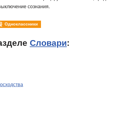
выключение сознания.
Одноклассники
азделе
Словари
:
восходства