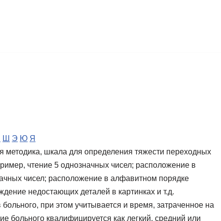
Ч
Ш
Э
Ю
Я
кая методика, шкала для определения тяжести переходных
пример, чтение 5 однозначных чисел; расположение в
значных чисел; расположение в алфавитном порядке
дение недостающих деталей в картинках и т.д.
больного, при этом учитывается и время, затраченное на
ие больного квалифицируется как легкий, средний или