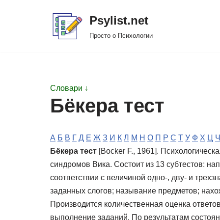
Psylist.net
Перейти
Просто о Психологии
к
содержимому
Словари ↓
Бёкера тест
А
Б
В
Г
Д
Е
Ж
З
И
К
Л
М
Н
О
П
Р
С
Т
У
Ф
Х
Ц
Бёкера тест
[Bocker F., 1961]. Психологичес
синдромов Вика. Состоит из 13 субтестов: на
соответствии с величиной одно-, дву- и трех
заданных слогов; называние предметов; нахож
Производится количественная оценка ответов 
выполнение заданий. По результатам состоян