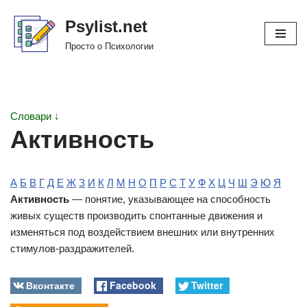
Psylist.net
Перейти
Просто о Психологии
к
содержимому
Словари ↓
Активность
А
Б
В
Г
Д
Е
Ж
З
И
К
Л
М
Н
О
П
Р
С
Т
У
Ф
Х
Ц
Ч
Ш
Э
Ю
Я
Активность
— понятие, указывающее на способность
живых существ производить спонтанные движения и
изменяться под воздействием внешних или внутренних
стимулов-раздражителей.
Вконтакте
Facebook
Twitter