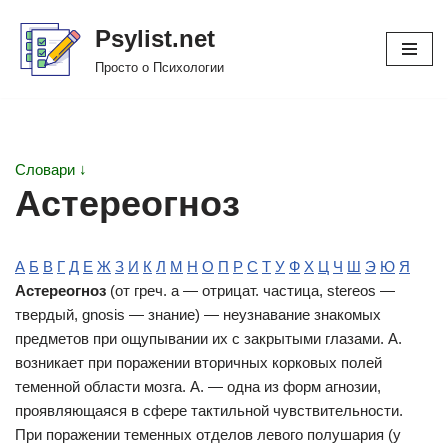
Psylist.net
Перейти
Просто о Психологии
к
содержимому
Словари ↓
Астереогноз
А
Б
В
Г
Д
Е
Ж
З
И
К
Л
М
Н
О
П
Р
С
Т
У
Ф
Х
Ц
Ч
Ш
Э
Ю
Я
Астереогноз
(от греч. а — отрицат. частица, stereos —
твердый, gnosis — знание) — неузнавание знакомых
предметов при ощупывании их с закрытыми глазами. А.
возникает при поражении вторичных корковых полей
теменной области мозга. А. — одна из форм агнозии,
проявляющаяся в сфере тактильной чувствительности.
При поражении теменных отделов левого полушария (у