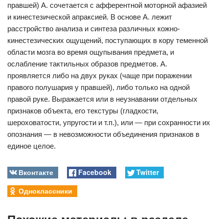
правшей) А. сочетается с афферентной моторной афазией
и кинестезической апраксией. В основе А. лежит
расстройство анализа и синтеза различных кожно-
кинестезических ощущений, поступающих в кору теменной
области мозга во время ощупывания предмета, и
ослабление тактильных образов предметов. А.
проявляется либо на двух руках (чаще при поражении
правого полушария у правшей), либо только на одной
правой руке. Выражается или в неузнавании отдельных
признаков объекта, его текстуры (гладкости,
шероховатости, упругости и т.п.), или — при сохранности их
опознания — в невозможности объединения признаков в
единое целое.
Вконтакте
Facebook
Twitter
Одноклассники