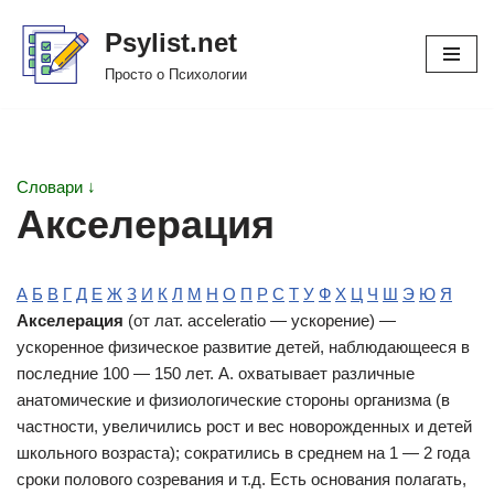
Psylist.net
Перейти
Просто о Психологии
к
содержимому
Словари ↓
Акселерация
А
Б
В
Г
Д
Е
Ж
З
И
К
Л
М
Н
О
П
Р
С
Т
У
Ф
Х
Ц
Ч
Ш
Э
Ю
Я
Акселерация
(от лат. acceleratio — ускорение) —
ускоренное физическое развитие детей, наблюдающееся в
последние 100 — 150 лет. А. охватывает различные
анатомические и физиологические стороны организма (в
частности, увеличились рост и вес новорожденных и детей
школьного возраста); сократились в среднем на 1 — 2 года
сроки полового созревания и т.д. Есть основания полагать,