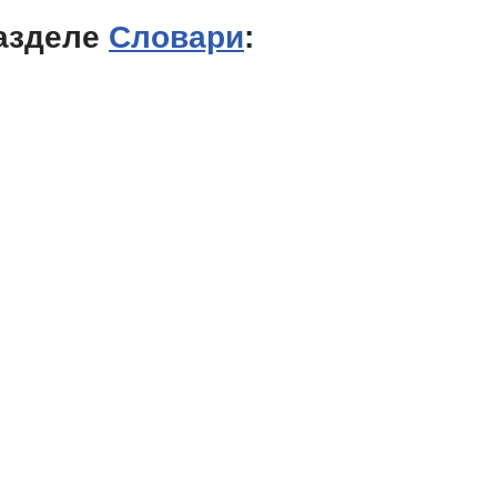
азделе
Словари
: