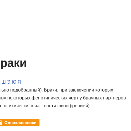
раки
Ч
Ш
Э
Ю
Я
ально подобранный). Браки, при заключении которых
тву некоторых фенотипических черт у брачных партнеров
лен психически, в частности шизофренией).
Одноклассники