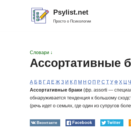
Psylist.net
Перейти
Просто о Психологии
к
содержимому
Словари ↓
Ассортативные б
А
Б
В
Г
Д
Е
Ж
З
И
К
Л
М
Н
О
П
Р
С
Т
У
Ф
Х
Ц
Ассортативные браки
(фр. assorti — специ
обнаруживается тенденция к большому сходс
(речь идет о семьях, где один из супругов бо
Вконтакте
Facebook
Twitter