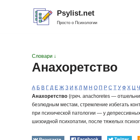
Psylist.net
Перейти
Просто о Психологии
к
содержимому
Словари ↓
Анахоретство
А
Б
В
Г
Д
Е
Ж
З
И
К
Л
М
Н
О
П
Р
С
Т
У
Ф
Х
Ц
Анахоретство
(греч. anachoretes — отшельн
безлюдным местам, стремление избегать кон
при психической патологии — у депрессивных
шизоидной психопатии, после тяжелых психог
Вконтакте
Facebook
Twitter