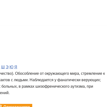
Ч
Ш
Э
Ю
Я
ичество). Обособление от окружающего мира, стремление к
тактов с людьми. Наблюдается у фанатически верующих;
 больных, в рамках шизофренического аутизма, при
ений.
Одноклассники