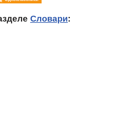
азделе
Словари
: