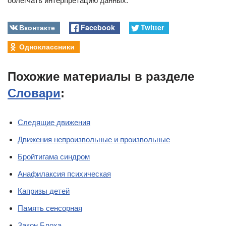
облегчать интерпретацию данных.
Вконтакте
Facebook
Twitter
Одноклассники
Похожие материалы в разделе
Словари
:
Следящие движения
Движения непроизвольные и произвольные
Бройтигама синдром
Анафилаксия психическая
Капризы детей
Память сенсорная
Закон Блоха