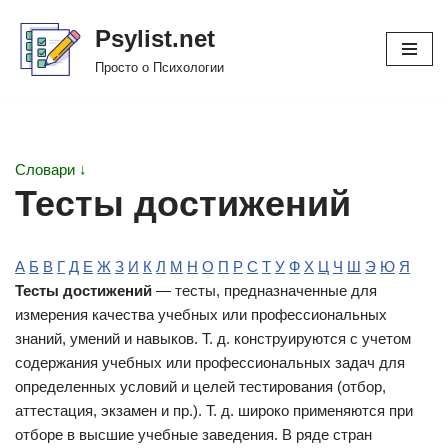
Psylist.net
Перейти
Просто о Психологии
к
содержимому
Словари ↓
Тесты достижений
А
Б
В
Г
Д
Е
Ж
З
И
К
Л
М
Н
О
П
Р
С
Т
У
Ф
Х
Ц
Ч
Ш
Э
Ю
Я
Тесты достижений
— тесты, предназначенные для
измерения качества учебных или профессиональных
знаний, умений и навыков. Т. д. конструируются с учетом
содержания учебных или профессиональных задач для
определенных условий и целей тестирования (отбор,
аттестация, экзамен и пр.). Т. д. широко применяются при
отборе в высшие учебные заведения. В ряде стран