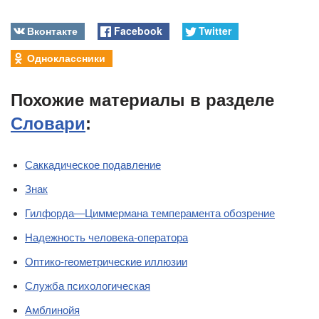
Вконтакте
Facebook
Twitter
Одноклассники
Похожие материалы в разделе
Словари
:
Саккадическое подавление
Знак
Гилфорда—Циммермана темперамента обозрение
Надежность человека-оператора
Оптико-геометрические иллюзии
Служба психологическая
Амблинойя