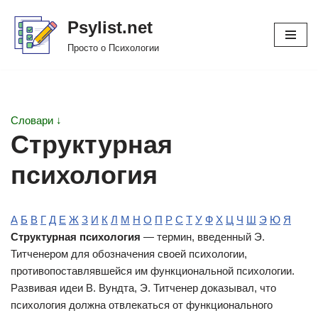
Psylist.net
Перейти
Просто о Психологии
к
содержимому
Словари ↓
Структурная
психология
А
Б
В
Г
Д
Е
Ж
З
И
К
Л
М
Н
О
П
Р
С
Т
У
Ф
Х
Ц
Ч
Ш
Э
Ю
Я
Структурная психология
— термин, введенный Э.
Титченером для обозначения своей психологии,
противопоставлявшейся им функциональной психологии.
Развивая идеи В. Вундта, Э. Титченер доказывал, что
психология должна отвлекаться от функционального